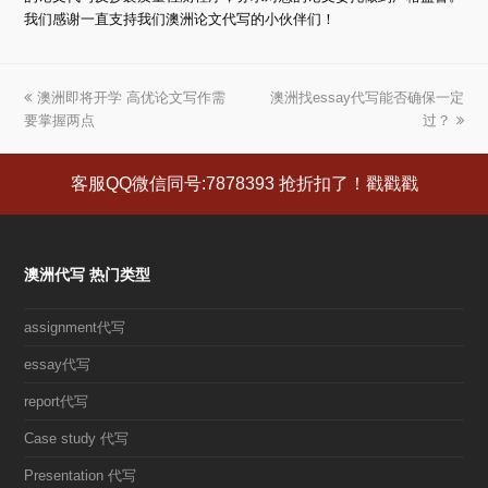
我们感谢一直支持我们澳洲论文代写的小伙伴们！
上
澳洲即将开学 高优论文写作需
澳洲找essay代写能否确保一定
下
要掌握两点
一
一
过？
篇
篇
文
文
客服QQ微信同号:7878393 抢折扣了！戳戳戳
章:
章:
澳洲代写 热门类型
assignment代写
essay代写
report代写
Case study 代写
Presentation 代写