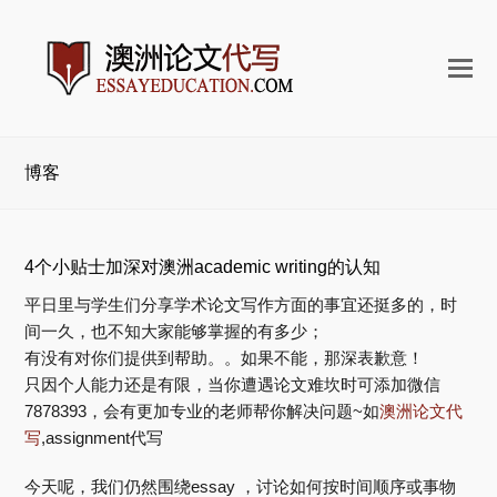
打
开
手
机
博客
菜
单
4个小贴士加深对澳洲academic writing的认知
平日里与学生们分享学术论文写作方面的事宜还挺多的，时
间一久，也不知大家能够掌握的有多少；
有没有对你们提供到帮助。。如果不能，那深表歉意！
只因个人能力还是有限，当你遭遇论文难坎时可添加微信
7878393，会有更加专业的老师帮你解决问题~如
澳洲论文代
写
,assignment代写
今天呢，我们仍然围绕essay ，讨论如何按时间顺序或事物