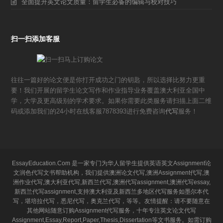
全面提升英文论文质量：留学生必备的编辑与校对技巧
扫一扫添加客服
往往一篇好的论文便是你打开成功之门的钥匙，所以选择比努力更重
要！我们开展的留学生论文写作和作业指导业务覆盖澳大利亚全国中
学，大学及更高级别的学术要求。如果你需要此类服务请扫描上面二维
码或添加我们的24小时在线客服7878393进行免费咨询
代写
服务！
EssayEducation.Com 是一家专门为华人留学生提供英语英文Assignment论
文润色代写文书帮助机构，我们提供澳洲论文代写,澳洲Assignment代写,澳
洲作业代写,澳大利亚代写,新西兰代写,澳洲代写assignment,澳洲代写essay,
新西兰代写assignment,支持澳大利亚及新西兰多地区代写服务如墨尔本代
写，堪培拉代写，悉尼代写，奥克兰代写，等等。友情提醒：请不要随意在
其他网站随意订购Assignment代写服务，十年专注英文论文代写
Assignment,Essay,Report,Paper,Thesis,Dissertation等文书服务。如需订购