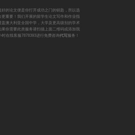
篇好的论文便是你打开成功之门的钥匙，所以选
力更重要！我们开展的留学生论文写作和作业指
覆盖澳大利亚全国中学，大学及更高级别的学术
如果你需要此类服务请扫描上面二维码或添加我
小时在线客服7878393进行免费咨询
代写
服务！