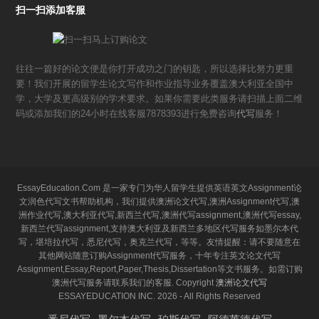
扫一扫添加客服
往往一篇好的论文便是你打开成功之门的钥匙，所以选择比努力更重
要！我们开展的留学生论文写作和作业指导业务覆盖澳大利亚全国中
学，大学及更高级别的学术要求。如果你需要此类服务请扫描上面二维
码或添加我们的24小时在线客服7878393进行免费咨询
代写
服务！
EssayEducation.Com 是一家专门为华人留学生提供英语英文Assignment论
文润色代写文书帮助机构，我们提供澳洲论文代写,澳洲Assignment代写,澳
洲作业代写,澳大利亚代写,新西兰代写,澳洲代写assignment,澳洲代写essay,
新西兰代写assignment,支持澳大利亚及新西兰多地区代写服务如墨尔本代
写，堪培拉代写，悉尼代写，奥克兰代写，等等。友情提醒：请不要随意在
其他网站随意订购Assignment代写服务，十年专注英文论文代写
Assignment,Essay,Report,Paper,Thesis,Dissertation等文书服务。如需订购
澳洲代写服务请联系我们的客服. Copyright
澳洲论文代写
ESSAYEDUCATION INC. 2026 - All Rights Reserved