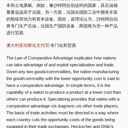
本和土地禀赋。例如，像沙特阿拉伯这样的国家，其石油储
量要远远高于法国。另一方面，法国在国防工业中拥有丰富
的熟练劳动力和资本设备。因此，该理论认为，沙特阿拉伯
将专门生产石油，法国生产国防设备，两国将为另一种产品
进行贸易.
澳大利亚珀斯论文代写
:专门化和贸易
The Law of Comparative Advantage explicates how nations
can take advantage of and exploit specialisation and trade.
Given any two goods/commodities, the nation manufacturing
the good/commodity with the lower opportunity cost is said to
have a comparative advantage. In simple terms, it is the
capability of a nation to produce a product at a lower cost than
others can produce it. Specialising provides that nation with a
comparative advantage vis-&agrave;-vis other trade players.
The basis of trade activities must be directed in a way where
each country cuts the opportunity costs of the goods being
swapped in their trade exchanges. Heckscher and Ohlin’s