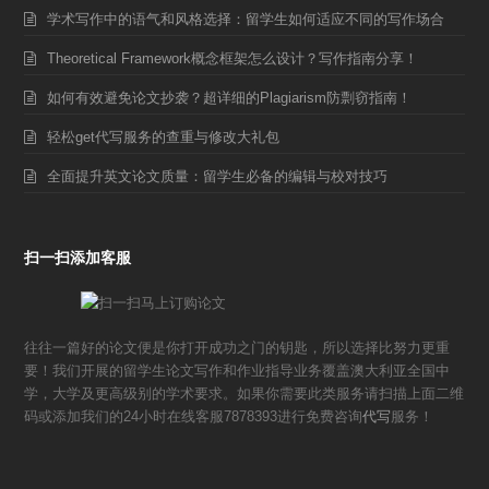
学术写作中的语气和风格选择：留学生如何适应不同的写作场合
Theoretical Framework概念框架怎么设计？写作指南分享！
如何有效避免论文抄袭？超详细的Plagiarism防剽窃指南！
轻松get代写服务的查重与修改大礼包
全面提升英文论文质量：留学生必备的编辑与校对技巧
扫一扫添加客服
往往一篇好的论文便是你打开成功之门的钥匙，所以选择比努力更重
要！我们开展的留学生论文写作和作业指导业务覆盖澳大利亚全国中
学，大学及更高级别的学术要求。如果你需要此类服务请扫描上面二维
码或添加我们的24小时在线客服7878393进行免费咨询
代写
服务！