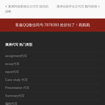
上
澳洲阿德莱德论文代写:组织的
澳洲动画学论文代写:魏玛倒塌
下
战略
一
一
篇
篇
文
文
客服QQ微信同号:7878393 抢折扣了！戳戳戳
章:
章:
澳洲代写 热门类型
assignment代写
essay代写
report代写
Case study 代写
Presentation 代写
Summary代写
编程代写