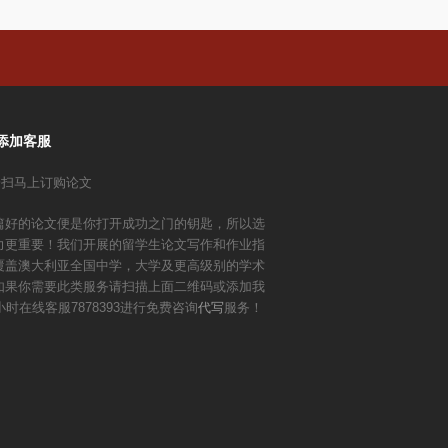
添加客服
篇好的论文便是你打开成功之门的钥匙，所以选
力更重要！我们开展的留学生论文写作和作业指
覆盖澳大利亚全国中学，大学及更高级别的学术
如果你需要此类服务请扫描上面二维码或添加我
小时在线客服7878393进行免费咨询
代写
服务！