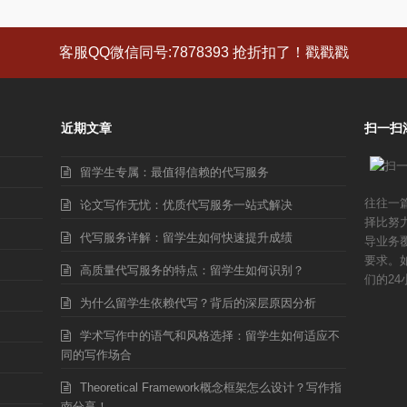
客服QQ微信同号:7878393 抢折扣了！戳戳戳
近期文章
扫一扫
留学生专属：最值得信赖的代写服务
往往一
论文写作无忧：优质代写服务一站式解决
择比努
代写服务详解：留学生如何快速提升成绩
导业务
要求。
高质量代写服务的特点：留学生如何识别？
们的24
为什么留学生依赖代写？背后的深层原因分析
学术写作中的语气和风格选择：留学生如何适应不
同的写作场合
Theoretical Framework概念框架怎么设计？写作指
南分享！