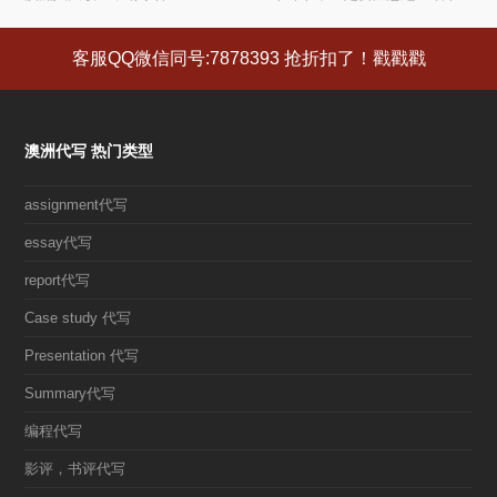
篇
篇
文
文
客服QQ微信同号:7878393 抢折扣了！戳戳戳
章:
章:
澳洲代写 热门类型
assignment代写
essay代写
report代写
Case study 代写
Presentation 代写
Summary代写
编程代写
影评，书评代写