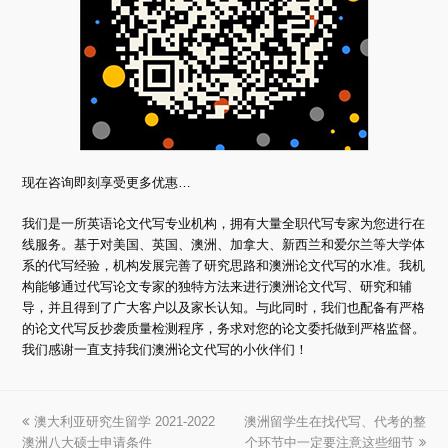
现在咨询即刻享受更多优惠…
我们是一所英语论文代写专业机构，拥有大量全职代写专家为您进行在
线服务。基于对美国、英国、澳洲、加拿大、新西兰和爱尔兰等大学体
系的代写经验，机构发展完善了研究思路和澳洲论文代写的水准。我机
构能够通过代写论文专家的独特方法来进行澳洲论文代写、研究和辅
导，并且得到了广大客户以及家长认知。与此同时，我们也配备有严格
的论文代写反抄袭质量检测程序，务求对您的论文委托做到严格监督。
我们感谢一直支持我们澳洲论文代写的小伙伴们！
上
澳大利亚研究生留学 2021-2022
澳洲留学生在找代写、代考的整
下
澳洲八大硕士申请条件
一
个环节中一定要注意这些细节
一