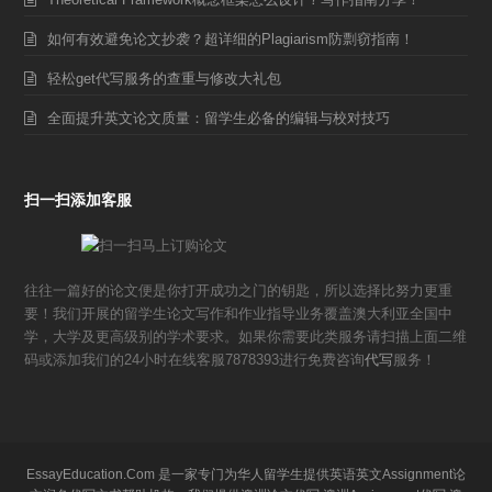
如何有效避免论文抄袭？超详细的Plagiarism防剽窃指南！
轻松get代写服务的查重与修改大礼包
全面提升英文论文质量：留学生必备的编辑与校对技巧
扫一扫添加客服
往往一篇好的论文便是你打开成功之门的钥匙，所以选择比努力更重
要！我们开展的留学生论文写作和作业指导业务覆盖澳大利亚全国中
学，大学及更高级别的学术要求。如果你需要此类服务请扫描上面二维
码或添加我们的24小时在线客服7878393进行免费咨询
代写
服务！
EssayEducation.Com 是一家专门为华人留学生提供英语英文Assignment论