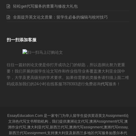
轻松get代写服务的查重与修改大礼包
全面提升英文论文质量：留学生必备的编辑与校对技巧
扫一扫添加客服
往往一篇好的论文便是你打开成功之门的钥匙，所以选择比努力更重
要！我们开展的留学生论文写作和作业指导业务覆盖澳大利亚全国中
学，大学及更高级别的学术要求。如果你需要此类服务请扫描上面二维
码或添加我们的24小时在线客服7878393进行免费咨询
代写
服务！
EssayEducation.Com 是一家专门为华人留学生提供英语英文Assignment论
文润色代写文书帮助机构，我们提供澳洲论文代写,澳洲Assignment代写,澳
洲作业代写,澳大利亚代写,新西兰代写,澳洲代写assignment,澳洲代写essay,
新西兰代写assignment,支持澳大利亚及新西兰多地区代写服务如墨尔本代