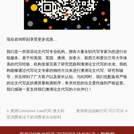
现在咨询即刻享受更多优惠…
我们是一所英语论文代写专业机构，拥有大量全职代写专家为您进行在
线服务。基于对美国、英国、澳洲、加拿大、新西兰和爱尔兰等大学体
系的代写经验，机构发展完善了研究思路和澳洲论文代写的水准。我机
构能够通过代写论文专家的独特方法来进行澳洲论文代写、研究和辅
导，并且得到了广大客户以及家长认知。与此同时，我们也配备有严格
的论文代写反抄袭质量检测程序，务求对您的论文委托做到严格监督。
我们感谢一直支持我们澳洲论文代写的小伙伴们！
上
澳洲Consumer Law代写:澳大利
澳洲商业战略代写:可口可乐
下
亚消费者法下的消费者合法权利
一
一
篇
篇
文
文