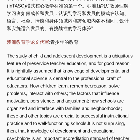
(InTASC)模式核心教学标准的第一个。标准1确认“教师理解
学习者如何成长和发展，认识到学习和发展的模式在认知、
语言、社会、情感和身体领域内和跨领域内各不相同，设计
和实施适合发展的、有挑战性的学习体验”
澳洲教育学论文代写
:青少年的教育
The study of child and adolescent development is a ubiquitous
feature of preservice teacher education, and for good reason.
It is rightfully assumed that knowledge of developmental and
educational science is central to the professional craft of
educators. How children learn, remember,reason, solve
problems, interact with others; the factors that influence
motivation, persistence, and adjustment; how schools are
organized and interface with families and neighborhoods;
these and other topics are crucial to successful instructional
practice and to well-functioning schools.It is not surprising,
then, that knowledge of development and educational
psychology is an important accreditation standard of teacher