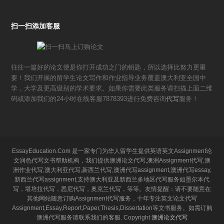
扫一扫添加客服
往往一篇好的论文便是你打开成功之门的钥匙，所以选择比努力更重
要！我们开展的留学生论文写作和作业指导业务覆盖澳大利亚全国中
学，大学及更高级别的学术要求。如果你需要此类服务请扫描上面二维
码或添加我们的24小时在线客服7878393进行免费咨询
代写
服务！
EssayEducation.Com 是一家专门为华人留学生提供英语英文Assignment论
文润色代写文书帮助机构，我们提供澳洲论文代写,澳洲Assignment代写,澳
洲作业代写,澳大利亚代写,新西兰代写,澳洲代写assignment,澳洲代写essay,
新西兰代写assignment,支持澳大利亚及新西兰多地区代写服务如墨尔本代
写，堪培拉代写，悉尼代写，奥克兰代写，等等。友情提醒：请不要随意在
其他网站随意订购Assignment代写服务，十年专注英文论文代写
Assignment,Essay,Report,Paper,Thesis,Dissertation等文书服务。如需订购
澳洲代写服务请联系我们的客服. Copyright
澳洲论文代写