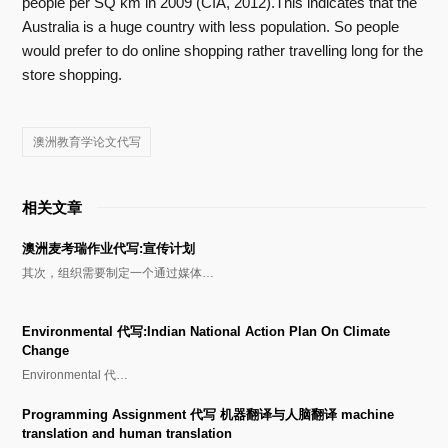
people per SQ km in 2009 (CIA, 2012).This indicates that the
Australia is a huge country with less population. So people
would prefer to do online shopping rather travelling long for the
store shopping.
澳洲教育学论文代写
相关文章
澳洲麦考瑞作业代写:宣传计划
其次，组织需要制定一个通过媒体…
Environmental 代写:Indian National Action Plan On Climate
Change
Environmental 代…
Programming Assignment 代写 机器翻译与人脑翻译 machine
translation and human translation