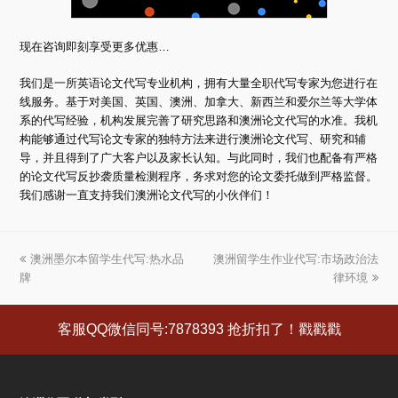
现在咨询即刻享受更多优惠…
我们是一所英语论文代写专业机构，拥有大量全职代写专家为您进行在
线服务。基于对美国、英国、澳洲、加拿大、新西兰和爱尔兰等大学体
系的代写经验，机构发展完善了研究思路和澳洲论文代写的水准。我机
构能够通过代写论文专家的独特方法来进行澳洲论文代写、研究和辅
导，并且得到了广大客户以及家长认知。与此同时，我们也配备有严格
的论文代写反抄袭质量检测程序，务求对您的论文委托做到严格监督。
我们感谢一直支持我们澳洲论文代写的小伙伴们！
上
澳洲墨尔本留学生代写:热水品
澳洲留学生作业代写:市场政治法
下
牌
一
一
律环境
篇
篇
文
文
客服QQ微信同号:7878393 抢折扣了！戳戳戳
章:
章: