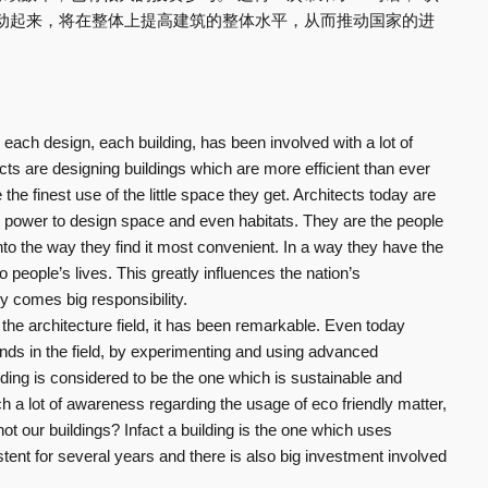
动起来，将在整体上提高建筑的整体水平，从而推动国家的进
each design, each building, has been involved with a lot of
ts are designing buildings which are more efficient than ever
the finest use of the little space they get. Architects today are
e power to design space and even habitats. They are the people
to the way they find it most convenient. In a way they have the
o people’s lives. This greatly influences the nation’s
ly comes big responsibility.
the architecture field, it has been remarkable. Even today
ends in the field, by experimenting and using advanced
lding is considered to be the one which is sustainable and
h a lot of awareness regarding the usage of eco friendly matter,
t our buildings? Infact a building is the one which uses
ent for several years and there is also big investment involved