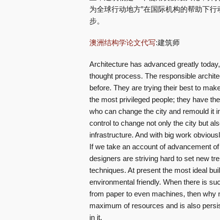
为全球行动地方”在国际机构的帮助下行
步。
澳洲结构学论文代写
:建筑师
Architecture has advanced greatly today, 
thought process. The responsible architec
before. They are trying their best to make 
the most privileged people; they have th
who can change the city and remould it in
control to change not only the city but als
infrastructure. And with big work obvious
If we take an account of advancement of 
designers are striving hard to set new tr
techniques. At present the most ideal bui
environmental friendly. When there is suc
from paper to even machines, then why no
maximum of resources and is also persist
in it.