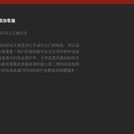
章:
添加客服
篇好的论文便是你打开成功之门的钥匙，所以选
力更重要！我们开展的留学生论文写作和作业指
覆盖澳大利亚全国中学，大学及更高级别的学术
如果你需要此类服务请扫描上面二维码或添加我
小时在线客服7878393进行免费咨询
代写
服务！