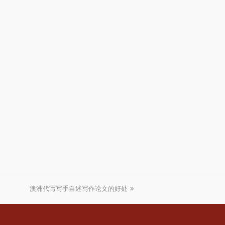
澳洲代写写手自述写作论文的好处
下
一
篇
文