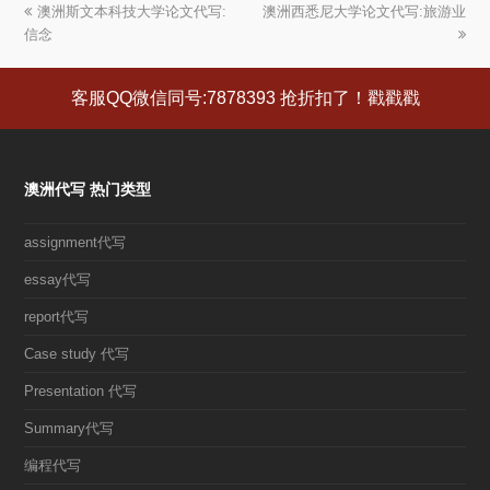
上
澳洲斯文本科技大学论文代写:
澳洲西悉尼大学论文代写:旅游业
下
信念
一
一
篇
篇
文
文
客服QQ微信同号:7878393 抢折扣了！戳戳戳
章:
章:
澳洲代写 热门类型
assignment代写
essay代写
report代写
Case study 代写
Presentation 代写
Summary代写
编程代写