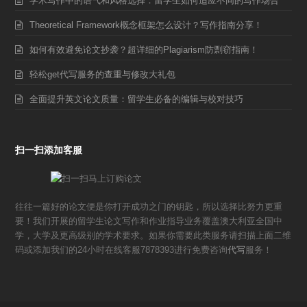
学术写作中的语气和风格选择：留学生如何适应不同的写作场合
Theoretical Framework概念框架怎么设计？写作指南分享！
如何有效避免论文抄袭？超详细的Plagiarism防剽窃指南！
轻松get代写服务的查重与修改大礼包
全面提升英文论文质量：留学生必备的编辑与校对技巧
扫一扫添加客服
往往一篇好的论文便是你打开成功之门的钥匙，所以选择比努力更重
要！我们开展的留学生论文写作和作业指导业务覆盖澳大利亚全国中
学，大学及更高级别的学术要求。如果你需要此类服务请扫描上面二维
码或添加我们的24小时在线客服7878393进行免费咨询
代写
服务！