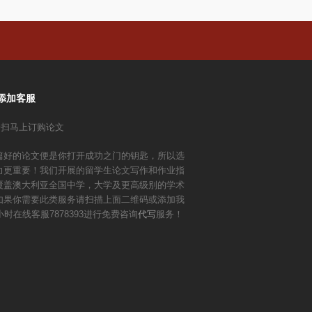
添加客服
篇好的论文便是你打开成功之门的钥匙，所以选
力更重要！我们开展的留学生论文写作和作业指
覆盖澳大利亚全国中学，大学及更高级别的学术
如果你需要此类服务请扫描上面二维码或添加我
小时在线客服7878393进行免费咨询
代写
服务！