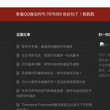
客服QQ微信同号:7878393 抢折扣了！戳戳戳
近期文章
扫一扫
留学生专属：最值得信赖的代写服务
往往一
论文写作无忧：优质代写服务一站式解决
择比努
代写服务详解：留学生如何快速提升成绩
导业务
要求。
高质量代写服务的特点：留学生如何识别？
们的24
为什么留学生依赖代写？背后的深层原因分析
学术写作中的语气和风格选择：留学生如何适应不
同的写作场合
Theoretical Framework概念框架怎么设计？写作指
南分享！