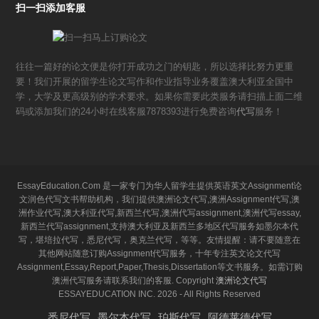
扫一扫添加客服
往往一篇好的论文便是你打开成功之门的钥匙，所以选择比努力更重
要！我们开展的留学生论文写作和作业指导业务覆盖澳大利亚全国中
学，大学及更高级别的学术要求。如果你需要此类服务请扫描上面二维
码或添加我们的24小时在线客服7878393进行免费咨询
代写
服务！
EssayEducation.Com 是一家专门为华人留学生提供英语英文Assignment论
文润色代写文书帮助机构，我们提供澳洲论文代写,澳洲Assignment代写,澳
洲作业代写,澳大利亚代写,新西兰代写,澳洲代写assignment,澳洲代写essay,
新西兰代写assignment,支持澳大利亚及新西兰多地区代写服务如墨尔本代
写，堪培拉代写，悉尼代写，奥克兰代写，等等。友情提醒：请不要随意在
其他网站随意订购Assignment代写服务，十年专注英文论文代写
Assignment,Essay,Report,Paper,Thesis,Dissertation等文书服务。如需订购
澳洲代写服务请联系我们的客服. Copyright
澳洲论文代写
ESSAYEDUCATION INC. 2026 - All Rights Reserved
悉尼代写
墨尔本代写
珀斯代写
阿德莱德代写