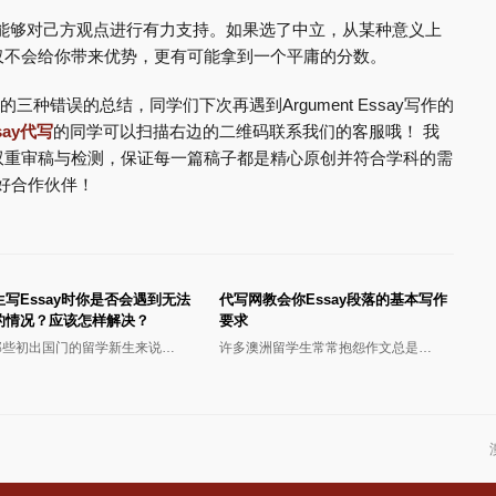
是你是否能够对己方观点进行有力支持。如果选了中立，从某种意义上
仅不会给你带来优势，更有可能拿到一个平庸的分数。
的三种错误的总结，同学们下次再遇到Argument Essay写作的
say代写
的同学可以扫描右边的二维码联系我们的客服哦！ 我
双重审稿与检测，保证每一篇稿子都是精心原创并符合学科的需
学最好合作伙伴！
生写Essay时你是否会遇到无法
代写网教会你Essay段落的基本写作
的情况？应该怎样解决？
要求
那些初出国门的留学新生来说…
许多澳洲留学生常常抱怨作文总是…