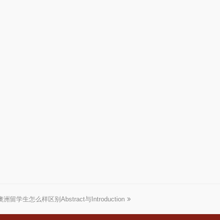
澳洲留学生怎么样区别Abstract与Introduction
下
一
篇