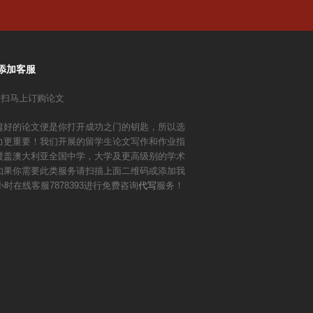
文
章:
添加客服
篇好的论文便是你打开成功之门的钥匙，所以选
力更重要！我们开展的留学生论文写作和作业指
覆盖澳大利亚全国中学，大学及更高级别的学术
如果你需要此类服务请扫描上面二维码或添加我
小时在线客服7878393进行免费咨询
代写
服务！