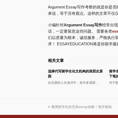
Argument Essay写作考察的就
来说，等于没有观点。这样的文章不仅
小编针对
Argument Essay写作
经常出现
话，一定要留意这些问题。 需要各类
es
们以质量为根本，诚信服务，严格执行
求！ ESSAYEDUCATION将是你留
相关文章
选择代写留学生论文机构的深层次原
留学
因
下笔
在浩渺的人生海洋中，有许多渴望…
对于
上
澳洲留学生的完美essay攻略！甩开烦恼
一
篇