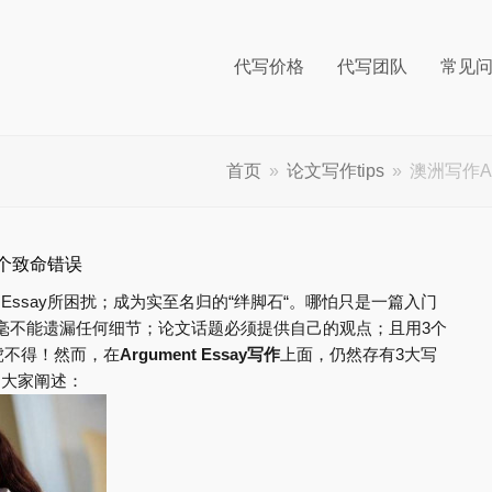
代写价格
代写团队
常见
首页
»
论文写作tips
»
澳洲写作Ar
这三个致命错误
t Essay所困扰；成为实至名归的“绊脚石“。哪怕只是一篇入门
留学生丝毫不能遗漏任何细节；论文话题必须提供自己的观点；且用3个
虎不得！然而，在
Argument Essay
写作
上面，仍然存有3大写
 为大家阐述：