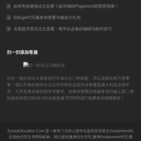
如何有效避免论文抄袭？超详细的Plagiarism防剽窃指南！
轻松get代写服务的查重与修改大礼包
全面提升英文论文质量：留学生必备的编辑与校对技巧
扫一扫添加客服
往往一篇好的论文便是你打开成功之门的钥匙，所以选择比努力更重
要！我们开展的留学生论文写作和作业指导业务覆盖澳大利亚全国中
学，大学及更高级别的学术要求。如果你需要此类服务请扫描上面二维
码或添加我们的24小时在线客服7878393进行免费咨询
代写
服务！
EssayEducation.Com 是一家专门为华人留学生提供英语英文Assignment论
文润色代写文书帮助机构，我们提供澳洲论文代写,澳洲Assignment代写,澳