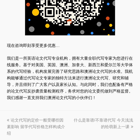
现在咨询即刻享受更多优惠…
我们是一所英语论文代写专业机构，拥有大量全职代写专家为您进行在
线服务。基于对美国、英国、澳洲、加拿大、新西兰和爱尔兰等大学体
系的代写经验，机构发展完善了研究思路和澳洲论文代写的水准。我机
构能够通过代写论文专家的独特方法来进行澳洲论文代写、研究和辅
导，并且得到了广大客户以及家长认知。与此同时，我们也配备有严格
的论文代写反抄袭质量检测程序，务求对您的论文委托做到严格监督。
我们感谢一直支持我们澳洲论文代写的小伙伴们！
上
论文代写的定价一般受哪些因
什么是靠谱/不靠谱代写 今天浅浅
下
素影响 留学代写价格怎样构成介
一
一
的给萌新上一课
绍
篇
篇
文
文