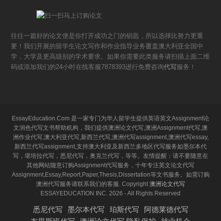
往往一篇好的论文便是你打开成功之门的钥匙，所以选择比努力更重
要！我们开展的留学生论文写作和作业指导业务覆盖澳大利亚全国中
学，大学及更高级别的学术要求。如果你需要此类服务请扫描上面二维
码或添加我们的24小时在线客服7878393进行免费咨询
代写
服务！
EssayEducation.Com 是一家专门为华人留学生提供英语英文Assignment论
文润色代写文书帮助机构，我们提供澳洲论文代写,澳洲Assignment代写,澳
洲作业代写,澳大利亚代写,新西兰代写,澳洲代写assignment,澳洲代写essay,
新西兰代写assignment,支持澳大利亚及新西兰多地区代写服务如墨尔本代
写，堪培拉代写，悉尼代写，奥克兰代写，等等。友情提醒：请不要随意在
其他网站随意订购Assignment代写服务，十年专注英文论文代写
Assignment,Essay,Report,Paper,Thesis,Dissertation等文书服务。如需订购
澳洲代写服务请联系我们的客服. Copyright
澳洲论文代写
ESSAYEDUCATION INC. 2026 - All Rights Reserved
悉尼代写
墨尔本代写
珀斯代写
阿德莱德代写