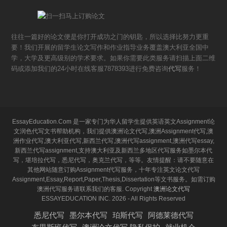
往往一篇好的论文便是你打开成功之门的钥匙，所以选择比努力更重
要！我们开展的留学生论文写作和作业指导业务覆盖澳大利亚全国中
学，大学及更高级别的学术要求。如果你需要此类服务请扫描上面二维
码或添加我们的24小时在线客服7878393进行免费咨询
代写
服务！
EssayEducation.Com 是一家专门为华人留学生提供英语英文Assignment论
文润色代写文书帮助机构，我们提供澳洲论文代写,澳洲Assignment代写,澳
洲作业代写,澳大利亚代写,新西兰代写,澳洲代写assignment,澳洲代写essay,
新西兰代写assignment,支持澳大利亚及新西兰多地区代写服务如墨尔本代
写，堪培拉代写，悉尼代写，奥克兰代写，等等。友情提醒：请不要随意在
其他网站随意订购Assignment代写服务，十年专注英文论文代写
Assignment,Essay,Report,Paper,Thesis,Dissertation等文书服务。如需订购
澳洲代写服务请联系我们的客服. Copyright
澳洲论文代写
ESSAYEDUCATION INC. 2026 - All Rights Reserved
悉尼代写
墨尔本代写
珀斯代写
阿德莱德代写