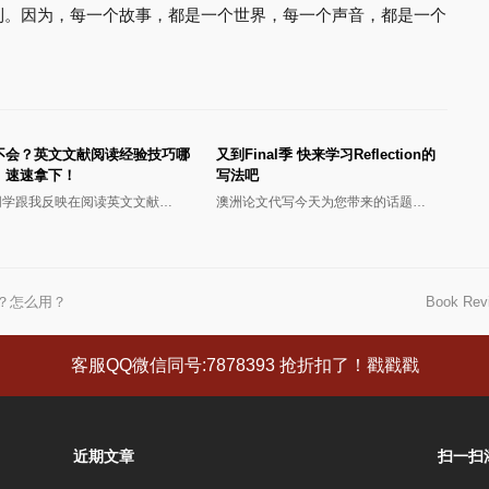
到。因为，每一个故事，都是一个世界，每一个声音，都是一个
不会？英文文献阅读经验技巧哪
又到Final季 快来学习Reflection的
，速速拿下！
写法吧
同学跟我反映在阅读英文文献…
澳洲论文代写今天为您带来的话题…
作用？怎么用？
Book 
下
一
篇
客服QQ微信同号:7878393 抢折扣了！戳戳戳
文
章:
近期文章
扫一扫