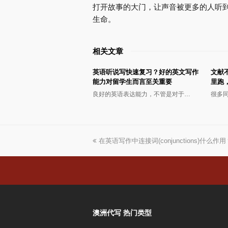
打开故事的大门，让声音被更多的人听
生命。
相关文章
英语听说写快速复习？好的英文写作
文献
能力对留学生而言至关重要
里跑
良好的英语表达能力，不管是对于…
很多
上
在英语写作中连接词(conjunctions)什么
一
篇
文
章:
澳洲代写 热门类型