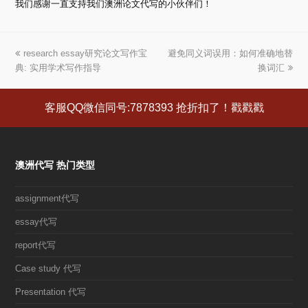
我们感谢一直支持我们澳洲论文代写的小伙伴们！
上
research essay研究论文写作宝
避免同义词误用：如何准确地替
下
典: 实用学术写作指导
一
一
换词汇
篇
篇
文
文
客服QQ微信同号:7878393 抢折扣了！戳戳戳
章:
章:
澳洲代写 热门类型
assignment代写
essay代写
report代写
Case study 代写
Presentation 代写