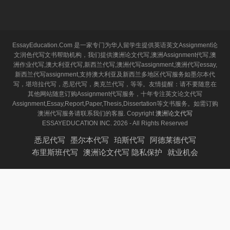
EssayEducation.Com 是一家专门为华人留学生提供英语英文Assignment论
文润色代写文书帮助机构，我们提供澳洲论文代写,澳洲Assignment代写,澳
洲作业代写,澳大利亚代写,新西兰代写,澳洲代写assignment,澳洲代写essay,
新西兰代写assignment,支持澳大利亚及新西兰多地区代写服务如墨尔本代
写，堪培拉代写，悉尼代写，奥克兰代写，等等。友情提醒：请不要随意在
其他网站随意订购Assignment代写服务，十年专注英文论文代写
Assignment,Essay,Report,Paper,Thesis,Dissertation等文书服务。如需订购
澳洲代写服务请联系我们的客服. Copyright
澳洲论文代写
ESSAYEDUCATION INC. 2026 - All Rights Reserved
悉尼代写
墨尔本代写
珀斯代写
阿德莱德代写
布里斯班代写
澳洲论文代写 隐私保护
就业机会