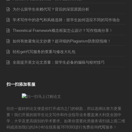
为什么留学生依赖代写？背后的深层原因分析
学术写作中的语气和风格选择：留学生如何适应不同的写作场合
Theoretical Framework概念框架怎么设计？写作指南分享！
如何有效避免论文抄袭？超详细的Plagiarism防剽窃指南！
轻松get代写服务的查重与修改大礼包
全面提升英文论文质量：留学生必备的编辑与校对技巧
扫一扫添加客服
往往一篇好的论文便是你打开成功之门的钥匙，所以选择比努力更重
要！我们开展的留学生论文写作和作业指导业务覆盖澳大利亚全国中
学，大学及更高级别的学术要求。如果你需要此类服务请扫描上面二维
码或添加我们的24小时在线客服7878393进行免费咨询
代写
服务！