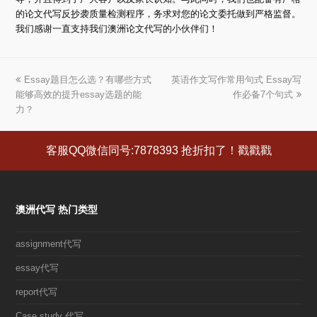
的论文代写反抄袭质量检测程序，务求对您的论文委托做到严格监督。
我们感谢一直支持我们澳洲论文代写的小伙伴们！
上
Essay题目怎么选？有哪些方式
英语作文写作常用句式 Essay写
下
能够高效的提升essay选题的能
一
一
作必备7个句式
力？
篇
篇
文
文
章:
章:
客服QQ微信同号:7878393 抢折扣了！戳戳戳
澳洲代写 热门类型
assignment代写
essay代写
report代写
Case study 代写