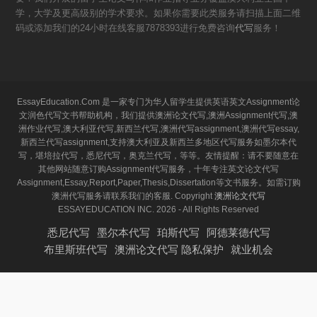
学，大学及更高级别的学术要求。如果你需要此类服务请扫描上面二维
码或添加我们的24小时在线客服7878393进行免费咨询
代写
服务！
EssayEducation.Com 是一家专门为华人留学生提供英语英文Assignment论
文润色代写文书帮助机构，我们提供澳洲论文代写,澳洲Assignment代写,澳
洲作业代写,澳大利亚代写,新西兰代写,澳洲代写assignment,澳洲代写essay,
新西兰代写assignment,支持澳大利亚及新西兰多地区代写服务如墨尔本代
写，堪培拉代写，悉尼代写，奥克兰代写，等等。友情提醒：请不要随意在
其他网站随意订购Assignment代写服务，十年专注英文论文代写
Assignment,Essay,Report,Paper,Thesis,Dissertation等文书服务。如需订购
澳洲代写服务请联系我们的客服. Copyright
澳洲论文代写
ESSAYEDUCATION INC. 2026 - All Rights Reserved
悉尼代写
墨尔本代写
珀斯代写
阿德莱德代写
布里斯班代写
澳洲论文代写 隐私保护
就业机会