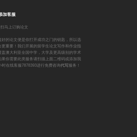
添加客服
篇好的论文便是你打开成功之门的钥匙，所以选
力更重要！我们开展的留学生论文写作和作业指
覆盖澳大利亚全国中学，大学及更高级别的学术
如果你需要此类服务请扫描上面二维码或添加我
小时在线客服7878393进行免费咨询
代写
服务！