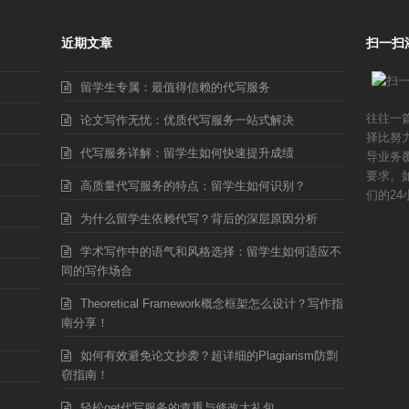
近期文章
扫一扫
留学生专属：最值得信赖的代写服务
往往一
论文写作无忧：优质代写服务一站式解决
择比努
代写服务详解：留学生如何快速提升成绩
导业务
要求。
高质量代写服务的特点：留学生如何识别？
们的24
为什么留学生依赖代写？背后的深层原因分析
学术写作中的语气和风格选择：留学生如何适应不
同的写作场合
Theoretical Framework概念框架怎么设计？写作指
南分享！
如何有效避免论文抄袭？超详细的Plagiarism防剽
窃指南！
轻松get代写服务的查重与修改大礼包