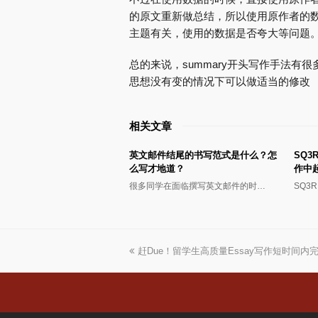
的原文重新做总结，所以使用原作者的
主题有关，使用的数据是否夸大等问题
总的来说，summary开头写作手法有
思想没有变的情况下可以做适当的修改
相关文章
英文邮件结尾的书写范式是什么？怎
SQ3
么写才地道？
作中
很多同学在面临撰写英文邮件的时…
SQ3
上
赶Due！留学生高质量Essay写作短时间内
一
篇
文
章: