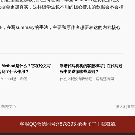
数据会更加真实，这样留学生也不用的担心使用的数据会不会和
。
很多，在写summary的手法，主要和原作者想要表达的内容核心
R Method是什么？它在论文写
靠谱代写机构的客服和写手在代写过
起到了什么作用？
程中要遵循哪些原则？
R Method是一种阅…
什么？我没有听错吧，居然还有同…
完成的技巧
澳大利亚留
下
一
篇
客服QQ微信同号:7878393 抢折扣了！戳戳戳
文
章: