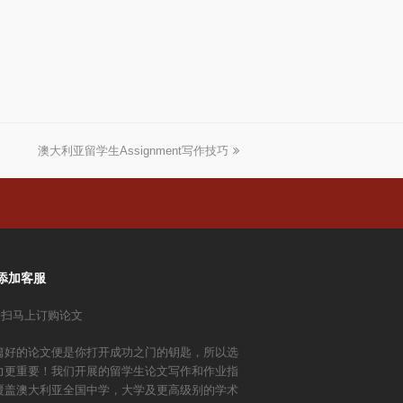
澳大利亚留学生Assignment写作技巧
下
一
篇
文
章:
添加客服
篇好的论文便是你打开成功之门的钥匙，所以选
力更重要！我们开展的留学生论文写作和作业指
覆盖澳大利亚全国中学，大学及更高级别的学术