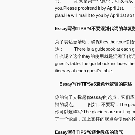
书。 如果是第一个意思，可以写成：Dave is worki
you.Please proofread it by April
plan.He will mail it to you by April 1st so 
Essay写作TIPS#4不要混淆代词的单复
为了表达更清晰，确保they,their
达： There is a guidebook at each g
什么呢？这个they的使用就是混淆了代词的数。 
guest’s table.The guidebook includes th
itinerary,at each guest’s table.
Essay写作TIPS#5避免弱逻辑的陈述
你的句子支撑起你essay的论点，它
辩的观点。 例如，不要写：The glaciers are
你可以这样写:The glaciers are melting m
了一个论点，加上支撑的观点会使你的
Essay写作TIPS#6避免教条的语气