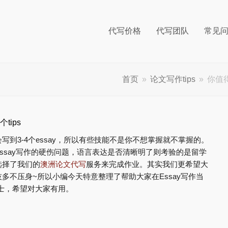
代写价格
代写团队
常见
首页
»
论文写作tips
»
你值得
tips
3-4个essay，所以有些技能不是你不想掌握就不掌握的。​​
ssay写作的硬伤问题，语言表达是否清晰明了则考验的是留学
选择了我们的
澳洲论文代写
服务来完成作业。其实我们更希望大
多不压身~所以小编今天特意整理了帮助大家在Essay写作当
贴士，希望对大家有用。