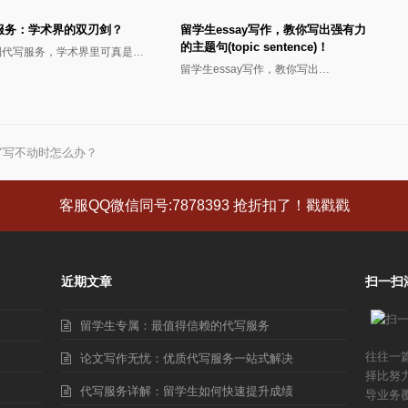
服务：学术界的双刃剑？
留学生essay写作，教你写出强有力
的主题句(topic sentence)！
到代写服务，学术界里可真是…
留学生essay写作，教你写出…
AY写不动时怎么办？
客服QQ微信同号:7878393 抢折扣了！戳戳戳
近期文章
扫一扫
留学生专属：最值得信赖的代写服务
往往一
论文写作无忧：优质代写服务一站式解决
择比努
代写服务详解：留学生如何快速提升成绩
导业务