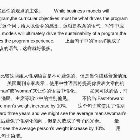
的主张。 While business models will
program,the curricular objectives must be what drives the program
“must”这个词，给人以命令的感觉，这就是教条的语气，写作中应
l ultimately drive the sustainability of a program,the
hat drives the program experience. 上面句子中的“must”换成了
了建议的语气，这样就好很多。
或者比较这两组人性别语言是不可避免的。但是当你描述普遍情况
 美国期刊专家表示，使用中性语言将提高你发表文章的机
”而不是“man”或“woman”来让你的语言中性化。 如果可以的话，打
、主席等职业中的性别偏见。 不恰当:Fast-forward
 average man’s weight increase by 10%. 这个句子就使用了性别
 years and we might see the average man’s/woman’s
%. 这样改写以后避免了性别化倾向，但是又造成了句子的冗余。 最
ght see the average person’s weight increase by 10%. 用
且句子简洁。