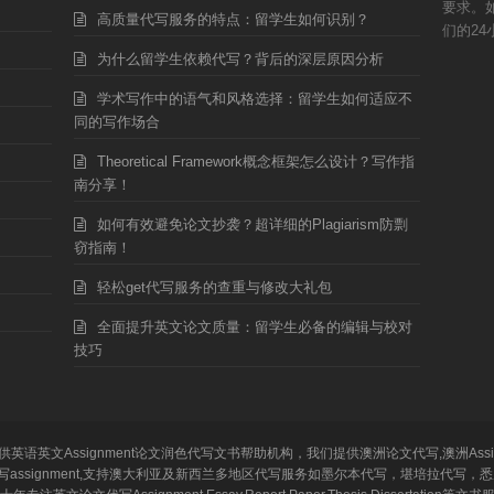
要求。
高质量代写服务的特点：留学生如何识别？
们的24
为什么留学生依赖代写？背后的深层原因分析
学术写作中的语气和风格选择：留学生如何适应不
同的写作场合
Theoretical Framework概念框架怎么设计？写作指
南分享！
如何有效避免论文抄袭？超详细的Plagiarism防剽
窃指南！
轻松get代写服务的查重与修改大礼包
全面提升英文论文质量：留学生必备的编辑与校对
技巧
留学生提供英语英文Assignment论文润色代写文书帮助机构，我们提供澳洲论文代写,澳洲Ass
y,新西兰代写assignment,支持澳大利亚及新西兰多地区代写服务如墨尔本代写，堪培拉