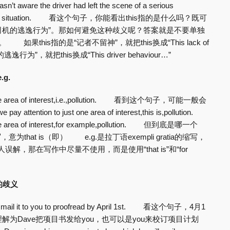
asn’t aware the driver had left the scene of a serious
unfortunate situation. 看这个句子，你能看出this指的是什么吗？既可
“司机的逃逸行为”。那如何避免这种歧义呢？答案就是不要单独
果this指的是“记者不留神”，就把this换成“This lack of
行为”，就把this换成“This driver behaviour…”
g.
just one area of interest,i.e.,pollution. 看到这个句子，可能一般会
ention to just one area of interest,this is,pollution.
st one area of interest,for example,pollution. 但到底是哪一个
为that is（即） e.g.是拉丁语exempli gratia的缩写，
误解，那在写作中尽量不使用，而是使用“that is”和“for
的歧义
will mail it to you to proofread by April 1st. 看这个句子，4月1
为Dave把项目书发给you，也可以是you来校订项目计划