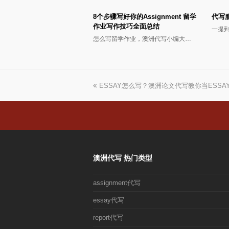
8个步骤写好你的Assignment 留学
代写
作业写作技巧全面总结
一提
怎么写留学作业，澳洲代写小编大…
上
ESSAY怎么写？澳洲论文代写教你当ESS
一
篇
文
章:
澳洲代写 热门类型
assignment代写
essay代写
report代写