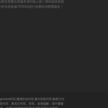
如果你需要此类服务请扫描上面二维码或添加我
小时在线客服7878393进行免费咨询
代写
服务！
ignment代写,澳洲作业代写,澳大利亚代写,新西兰代
代写，悉尼代写，奥克兰代写，等等。友情提醒：请不要随