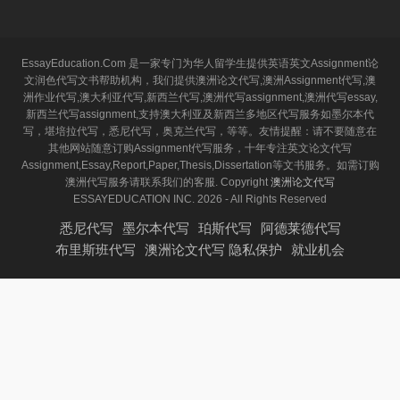
EssayEducation.Com 是一家专门为华人留学生提供英语英文Assignment论
文润色代写文书帮助机构，我们提供澳洲论文代写,澳洲Assignment代写,澳
洲作业代写,澳大利亚代写,新西兰代写,澳洲代写assignment,澳洲代写essay,
新西兰代写assignment,支持澳大利亚及新西兰多地区代写服务如墨尔本代
写，堪培拉代写，悉尼代写，奥克兰代写，等等。友情提醒：请不要随意在
其他网站随意订购Assignment代写服务，十年专注英文论文代写
Assignment,Essay,Report,Paper,Thesis,Dissertation等文书服务。如需订购
澳洲代写服务请联系我们的客服. Copyright
澳洲论文代写
ESSAYEDUCATION INC. 2026 - All Rights Reserved
悉尼代写
墨尔本代写
珀斯代写
阿德莱德代写
布里斯班代写
澳洲论文代写 隐私保护
就业机会