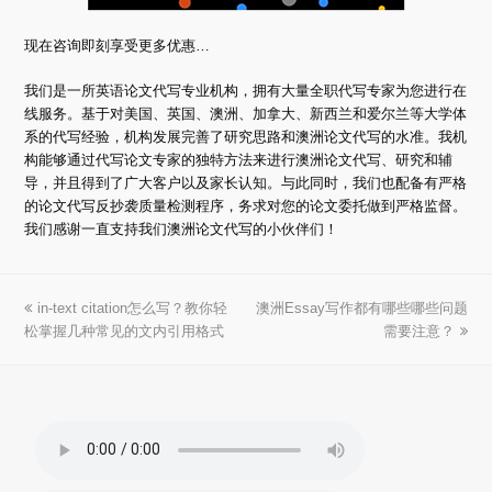
现在咨询即刻享受更多优惠…
我们是一所英语论文代写专业机构，拥有大量全职代写专家为您进行在
线服务。基于对美国、英国、澳洲、加拿大、新西兰和爱尔兰等大学体
系的代写经验，机构发展完善了研究思路和澳洲论文代写的水准。我机
构能够通过代写论文专家的独特方法来进行澳洲论文代写、研究和辅
导，并且得到了广大客户以及家长认知。与此同时，我们也配备有严格
的论文代写反抄袭质量检测程序，务求对您的论文委托做到严格监督。
我们感谢一直支持我们澳洲论文代写的小伙伴们！
上
in-text citation怎么写？教你轻
澳洲Essay写作都有哪些哪些问题
下
松掌握几种常见的文内引用格式
一
一
需要注意？
篇
篇
文
文
章:
章: