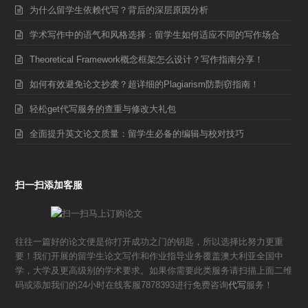
为什么留学生依赖代写？背后的深层原因分析
学术写作中的语气和风格选择：留学生如何适应不同的写作场合
Theoretical Framework概念框架怎么设计？写作指南分享！
如何有效避免论文抄袭？超详细的Plagiarism防剽窃指南！
轻松get代写服务的查重与修改大礼包
全面提升英文论文质量：留学生必备的编辑与校对技巧
扫一扫添加客服
往往一篇好的论文便是你打开成功之门的钥匙，所以选择比努力更重
要！我们开展的留学生论文写作和作业指导业务覆盖澳大利亚全国中
学，大学及更高级别的学术要求。如果你需要此类服务请扫描上面二维
码或添加我们的24小时在线客服7878393进行免费咨询
代写
服务！