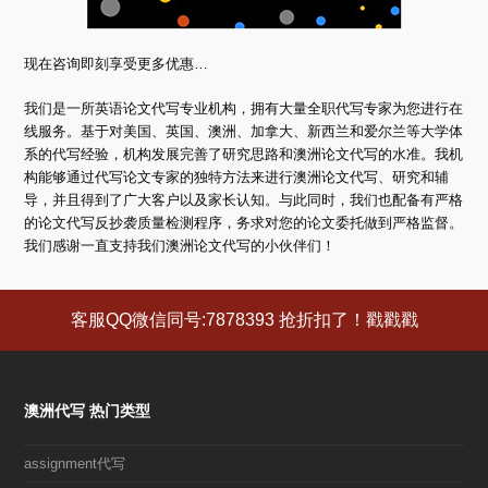
现在咨询即刻享受更多优惠…
我们是一所英语论文代写专业机构，拥有大量全职代写专家为您进行在
线服务。基于对美国、英国、澳洲、加拿大、新西兰和爱尔兰等大学体
系的代写经验，机构发展完善了研究思路和澳洲论文代写的水准。我机
构能够通过代写论文专家的独特方法来进行澳洲论文代写、研究和辅
导，并且得到了广大客户以及家长认知。与此同时，我们也配备有严格
的论文代写反抄袭质量检测程序，务求对您的论文委托做到严格监督。
我们感谢一直支持我们澳洲论文代写的小伙伴们！
客服QQ微信同号:7878393 抢折扣了！戳戳戳
澳洲代写 热门类型
assignment代写