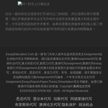
往往一篇好的论文便是你打开成功之门的钥匙，所以选择比努力更重
要！我们开展的留学生论文写作和作业指导业务覆盖澳大利亚全国中
学，大学及更高级别的学术要求。如果你需要此类服务请扫描上面二维
码或添加我们的24小时在线客服7878393进行免费咨询
代写
服务！
EssayEducation.Com 是一家专门为华人留学生提供英语英文Assignment论
文润色代写文书帮助机构，我们提供澳洲论文代写,澳洲Assignment代写,澳
洲作业代写,澳大利亚代写,新西兰代写,澳洲代写assignment,澳洲代写essay,
新西兰代写assignment,支持澳大利亚及新西兰多地区代写服务如墨尔本代
写，堪培拉代写，悉尼代写，奥克兰代写，等等。友情提醒：请不要随意在
其他网站随意订购Assignment代写服务，十年专注英文论文代写
Assignment,Essay,Report,Paper,Thesis,Dissertation等文书服务。如需订购
澳洲代写服务请联系我们的客服. Copyright
澳洲论文代写
ESSAYEDUCATION INC. 2026 - All Rights Reserved
悉尼代写
墨尔本代写
珀斯代写
阿德莱德代写
布里斯班代写
澳洲论文代写 隐私保护
就业机会