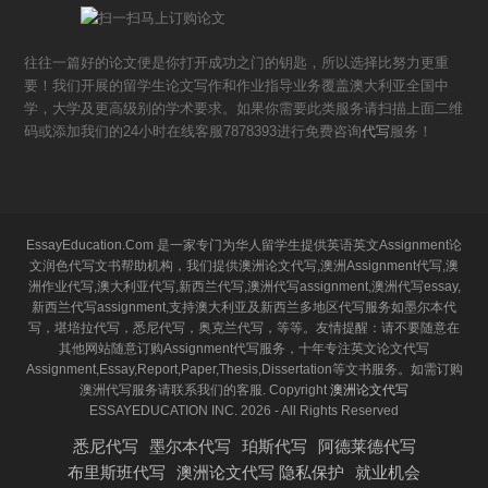
往往一篇好的论文便是你打开成功之门的钥匙，所以选择比努力更重
要！我们开展的留学生论文写作和作业指导业务覆盖澳大利亚全国中
学，大学及更高级别的学术要求。如果你需要此类服务请扫描上面二维
码或添加我们的24小时在线客服7878393进行免费咨询
代写
服务！
EssayEducation.Com 是一家专门为华人留学生提供英语英文Assignment论
文润色代写文书帮助机构，我们提供澳洲论文代写,澳洲Assignment代写,澳
洲作业代写,澳大利亚代写,新西兰代写,澳洲代写assignment,澳洲代写essay,
新西兰代写assignment,支持澳大利亚及新西兰多地区代写服务如墨尔本代
写，堪培拉代写，悉尼代写，奥克兰代写，等等。友情提醒：请不要随意在
其他网站随意订购Assignment代写服务，十年专注英文论文代写
Assignment,Essay,Report,Paper,Thesis,Dissertation等文书服务。如需订购
澳洲代写服务请联系我们的客服. Copyright
澳洲论文代写
ESSAYEDUCATION INC. 2026 - All Rights Reserved
悉尼代写
墨尔本代写
珀斯代写
阿德莱德代写
布里斯班代写
澳洲论文代写 隐私保护
就业机会