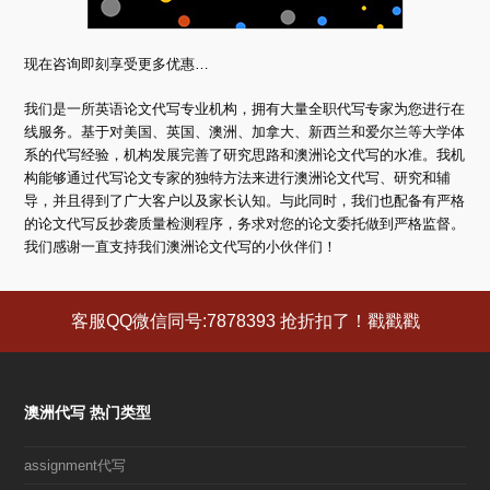
现在咨询即刻享受更多优惠…
我们是一所英语论文代写专业机构，拥有大量全职代写专家为您进行在
线服务。基于对美国、英国、澳洲、加拿大、新西兰和爱尔兰等大学体
系的代写经验，机构发展完善了研究思路和澳洲论文代写的水准。我机
构能够通过代写论文专家的独特方法来进行澳洲论文代写、研究和辅
导，并且得到了广大客户以及家长认知。与此同时，我们也配备有严格
的论文代写反抄袭质量检测程序，务求对您的论文委托做到严格监督。
我们感谢一直支持我们澳洲论文代写的小伙伴们！
客服QQ微信同号:7878393 抢折扣了！戳戳戳
澳洲代写 热门类型
assignment代写