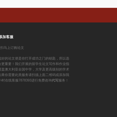
添加客服
篇好的论文便是你打开成功之门的钥匙，所以选
力更重要！我们开展的留学生论文写作和作业指
覆盖澳大利亚全国中学，大学及更高级别的学术
如果你需要此类服务请扫描上面二维码或添加我
小时在线客服7878393进行免费咨询
代写
服务！