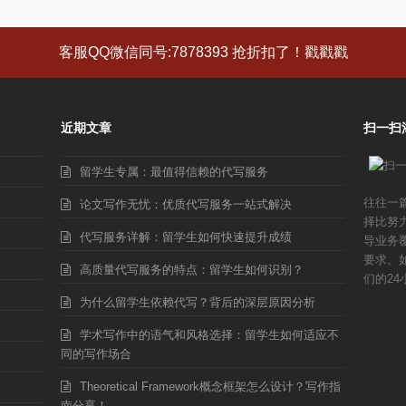
客服QQ微信同号:7878393 抢折扣了！戳戳戳
近期文章
扫一扫
留学生专属：最值得信赖的代写服务
往往一
论文写作无忧：优质代写服务一站式解决
择比努
代写服务详解：留学生如何快速提升成绩
导业务
要求。
高质量代写服务的特点：留学生如何识别？
们的24
为什么留学生依赖代写？背后的深层原因分析
学术写作中的语气和风格选择：留学生如何适应不
同的写作场合
Theoretical Framework概念框架怎么设计？写作指
南分享！