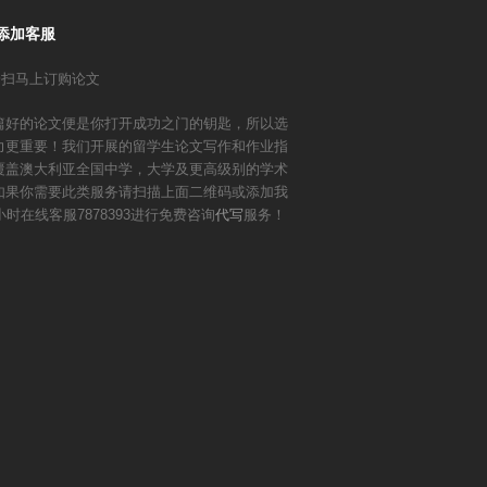
添加客服
篇好的论文便是你打开成功之门的钥匙，所以选
力更重要！我们开展的留学生论文写作和作业指
覆盖澳大利亚全国中学，大学及更高级别的学术
如果你需要此类服务请扫描上面二维码或添加我
小时在线客服7878393进行免费咨询
代写
服务！