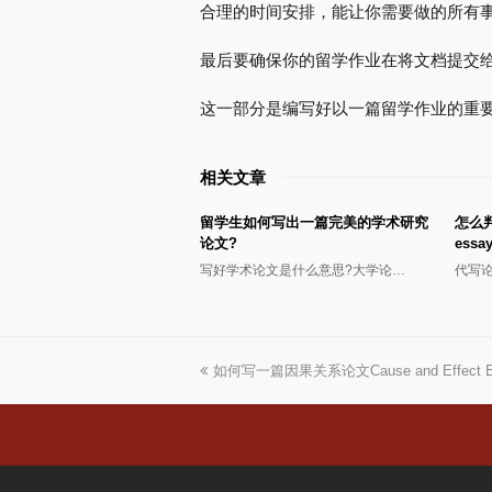
合理的时间安排，能让你需要做的所有
最后要确保你的留学作业在将文档提交
这一部分是编写好以一篇留学作业的重
相关文章
留学生如何写出一篇完美的学术研究
怎么
论文?
ess
写好学术论文是什么意思?大学论…
代写
上
如何写一篇因果关系论文Cause and Effect 
一
篇
文
章: