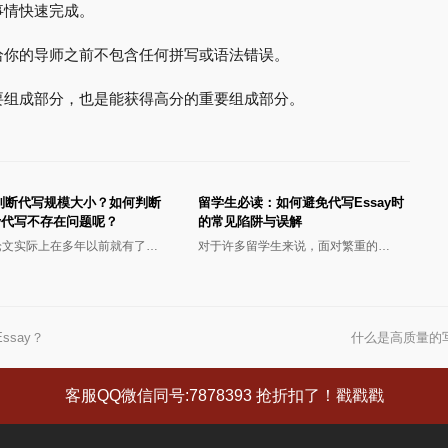
事情快速完成。
给你的导师之前不包含任何拼写或语法错误。
要组成部分，也是能获得高分的重要组成部分。
判断代写规模大小？如何判断
留学生必读：如何避免代写Essay时
ay代写不存在问题呢？
的常见陷阱与误解
论文实际上在多年以前就有了…
对于许多留学生来说，面对繁重的…
Essay？
什么是高质量的
下
一
篇
客服QQ微信同号:7878393 抢折扣了！戳戳戳
文
章: