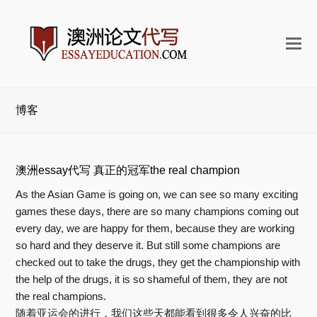
打
开
手
机
博客
菜
单
澳洲essay代写 真正的冠军the real champion
As the Asian Game is going on, we can see so many exciting
games these days, there are so many champions coming out
every day, we are happy for them, because they are working
so hard and they deserve it. But still some champions are
checked out to take the drugs, they get the championship with
the help of the drugs, it is so shameful of them, they are not
the real champions.
随着亚运会的进行，我们这些天都能看到很多令人兴奋的比