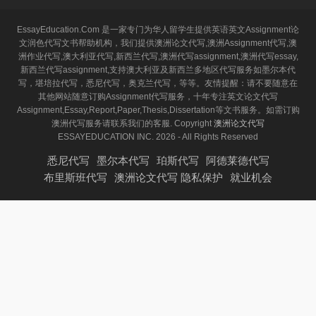
EssayEducation.Com 是一家专门为华人留学生提供英语英文Assignment论
文润色代写文书帮助机构，我们提供澳洲论文代写,澳洲Assignment代写,澳
洲作业代写,澳大利亚代写,新西兰代写,澳洲代写assignment,澳洲代写essay,
新西兰代写assignment,支持澳大利亚及新西兰多地区代写服务如墨尔本代
写，堪培拉代写，悉尼代写，奥克兰代写，等等。友情提醒：请不要随意在
其他网站随意订购Assignment代写服务，十年专注英文论文代写
Assignment,Essay,Report,Paper,Thesis,Dissertation等文书服务。如需订购
澳洲代写服务请联系我们的客服. Copyright
澳洲论文代写
ESSAYEDUCATION INC. 2026 - All Rights Reserved
悉尼代写
墨尔本代写
珀斯代写
阿德莱德代写
布里斯班代写
澳洲论文代写 隐私保护
就业机会