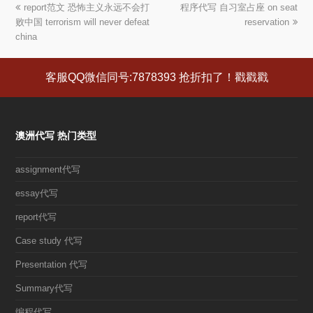
上
report范文 恐怖主义永远不会打
程序代写 自习室占座 on seat
下
败中国 terrorism will never defeat
一
一
reservation
china
篇
篇
文
文
章:
章:
客服QQ微信同号:7878393 抢折扣了！戳戳戳
澳洲代写 热门类型
assignment代写
essay代写
report代写
Case study 代写
Presentation 代写
Summary代写
编程代写