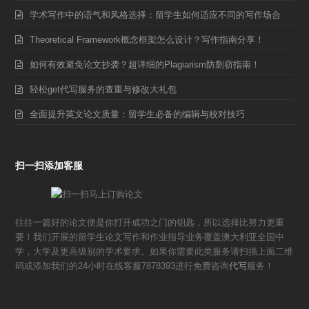
学术写作中的语气和风格选择：留学生如何适应不同的写作场合
Theoretical Framework概念框架怎么设计？写作指南分享！
如何有效避免论文抄袭？超详细的Plagiarism防剽窃指南！
轻松get代写服务的查重与修改大礼包
全面提升英文论文质量：留学生必备的编辑与校对技巧
扫一扫添加客服
往往一篇好的论文便是你打开成功之门的钥匙，所以选择比努力更重
要！我们开展的留学生论文写作和作业指导业务覆盖澳大利亚全国中
学，大学及更高级别的学术要求。如果你需要此类服务请扫描上面二维
码或添加我们的24小时在线客服7878393进行免费咨询
代写
服务！