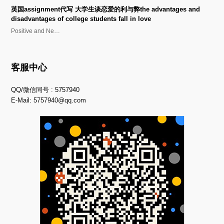
英国assignment代写 大学生谈恋爱的利与弊the advantages and
disadvantages of college students fall in love
Positive and Ne…
客服中心
QQ/微信同号 : 5757940
E-Mail:
5757940@qq.com