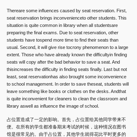
Thereare some influences caused by seat reservation. First,
seat reservation brings inconvenienceto other students. This
situation is quite common in library when all studentsare
preparing the final exams. Due to seat reservation, other
students have tospend more time to find their seats than
usual. Second, it will give rise tocrony phenomenon to a large
extent. Those who have already known the difficultyin finding
seats will copy after the bad behavior to save a seat. And
thisincreases the difficulty in finding seats finally. Last but not
least, seat reservationhas also brought some inconvenience
to school management. In order to save theseat, students will
leave something like books or clothes on the desks. Andthat
is quite inconvenient for cleaners to clean the classroom and
library aswell as influence the image of school.
占位置造成了一定的影响。首先，占位置给其他同学带来不
便。在所有的学生都准备期末考试的时候，这种情况在图书
馆是很常见的。由于占位置，其他学生就得花比平时更多的