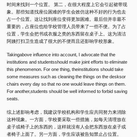
时间来找到一个位置。 第二，在很大程度上它会引起裙带现
象。那些知道找座位困难的学生会效仿这种不好的行为也去
占一个位置。这让找到座位变得更加困难。最后但并非最不
重要的，占座位也给学校管理人员带来了一些不便。为了占
位置，学生会把书或衣服之类的东西留在桌子上。这为清洁
阿姨打扫卫生造成了很大的不便而且还影响学校形象。
Takingabove influence into account, I advocate that the
institutions and studentsshould make joint efforts to eliminate
this phenomenon. For one thing, theinstitutions should take
some measures such as cleaning the things on the desksor
chairs every day so that no one would leave things on them.
For another,students should be well informed to forbid saving
seats.
综上述影响考虑，我建议学校机构和学生应共同努力来消除
这种现象。一方面，学校要采取一些措施，如每天清理放在
桌子或椅子上的东西的，这样就没有人会把东西放在桌子或
者椅子上面了。另一方面，学生应该被告知禁止占位置。