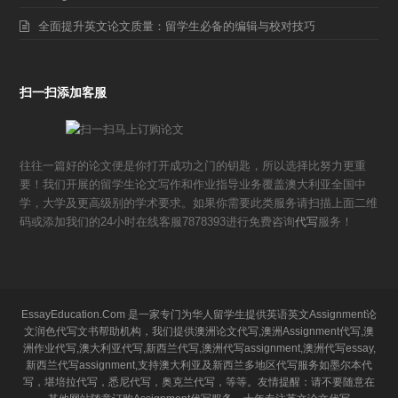
全面提升英文论文质量：留学生必备的编辑与校对技巧
扫一扫添加客服
往往一篇好的论文便是你打开成功之门的钥匙，所以选择比努力更重
要！我们开展的留学生论文写作和作业指导业务覆盖澳大利亚全国中
学，大学及更高级别的学术要求。如果你需要此类服务请扫描上面二维
码或添加我们的24小时在线客服7878393进行免费咨询
代写
服务！
EssayEducation.Com 是一家专门为华人留学生提供英语英文Assignment论
文润色代写文书帮助机构，我们提供澳洲论文代写,澳洲Assignment代写,澳
洲作业代写,澳大利亚代写,新西兰代写,澳洲代写assignment,澳洲代写essay,
新西兰代写assignment,支持澳大利亚及新西兰多地区代写服务如墨尔本代
写，堪培拉代写，悉尼代写，奥克兰代写，等等。友情提醒：请不要随意在