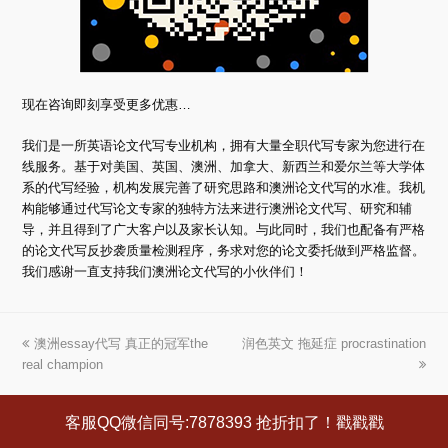
现在咨询即刻享受更多优惠…
我们是一所英语论文代写专业机构，拥有大量全职代写专家为您进行在
线服务。基于对美国、英国、澳洲、加拿大、新西兰和爱尔兰等大学体
系的代写经验，机构发展完善了研究思路和澳洲论文代写的水准。我机
构能够通过代写论文专家的独特方法来进行澳洲论文代写、研究和辅
导，并且得到了广大客户以及家长认知。与此同时，我们也配备有严格
的论文代写反抄袭质量检测程序，务求对您的论文委托做到严格监督。
我们感谢一直支持我们澳洲论文代写的小伙伴们！
上
澳洲essay代写 真正的冠军the
润色英文 拖延症 procrastination
下
real champion
一
一
篇
篇
文
文
客服QQ微信同号:7878393 抢折扣了！戳戳戳
章:
章: