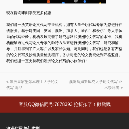
现在咨询即刻享受更多优惠…
我们是一所英语论文代写专业机构，拥有大量全职代写专家为您进行在
线服务。基于对美国、英国、澳洲、加拿大、新西兰和爱尔兰等大学体
系的代写经验，机构发展完善了研究思路和澳洲论文代写的水准。我机
构能够通过代写论文专家的独特方法来进行澳洲论文代写、研究和辅
导，并且得到了广大客户以及家长认知。与此同时，我们也配备有严格
的论文代写反抄袭质量检测程序，务求对您的论文委托做到严格监督。
我们感谢一直支持我们澳洲论文代写的小伙伴们！
上
澳洲皇家墨尔本理工大学论文
澳洲詹姆斯库克大学论文代写:巫
下
代写:毒品
一
一
术崇拜者
篇
篇
文
文
客服QQ微信同号:7878393 抢折扣了！戳戳戳
章:
章:
澳洲代写 热门类型