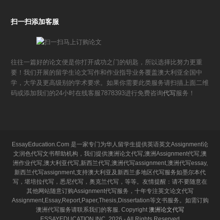
扫一扫添加客服
往往一篇好的论文便是你打开成功之门的钥匙，所以选择比努力更重
要！我们开展的留学生论文写作和作业指导业务覆盖澳大利亚全国中
学，大学及更高级别的学术要求。如果你需要此类服务请扫描上面二维
码或添加我们的24小时在线客服7878393进行免费咨询
代写
服务！
EssayEducation.Com 是一家专门为华人留学生提供英语英文Assignment论
文润色代写文书帮助机构，我们提供澳洲论文代写,澳洲Assignment代写,澳
洲作业代写,澳大利亚代写,新西兰代写,澳洲代写assignment,澳洲代写essay,
新西兰代写assignment,支持澳大利亚及新西兰多地区代写服务如墨尔本代
写，堪培拉代写，悉尼代写，奥克兰代写，等等。友情提醒：请不要随意在
其他网站随意订购Assignment代写服务，十年专注英文论文代写
Assignment,Essay,Report,Paper,Thesis,Dissertation等文书服务。如需订购
澳洲代写服务请联系我们的客服. Copyright
澳洲论文代写
ESSAYEDUCATION INC. 2026 - All Rights Reserved