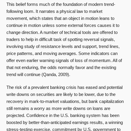
This belief forms much of the foundation of modern trend-
following loom. It narrates a physical law to market
movement, which states that an object in motion leans to
continue in motion unless some external forces causes it to
change direction. A number of technical tools are offered to
traders to help in difficult task of spotting reversal signals,
involving study of resistance levels and support, trend lines,
price patterns, and moving averages. Some indicators can
offer even earlier warning signals of loss of momentum. All of
that not enduring, the odds normally favor and the existing
trend will continue (Qanda, 2009).
The risk of a prevalent banking crisis has eased and potential
write downs on securities are likely to be lower, due to the
recovery in mark-to-market valuations, but bank capitalization
still remains a worry as more write downs on loans are
projected. Confidence in the U.S. banking system has been
boosted by better-than-anticipated earnings results, a winning
stress-testing exercise, commitment by U.S. government to