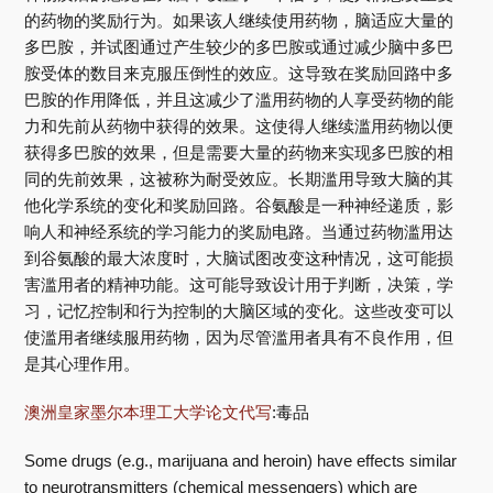
的药物的奖励行为。如果该人继续使用药物，脑适应大量的
多巴胺，并试图通过产生较少的多巴胺或通过减少脑中多巴
胺受体的数目来克服压倒性的效应。这导致在奖励回路中多
巴胺的作用降低，并且这减少了滥用药物的人享受药物的能
力和先前从药物中获得的效果。这使得人继续滥用药物以便
获得多巴胺的效果，但是需要大量的药物来实现多巴胺的相
同的先前效果，这被称为耐受效应。长期滥用导致大脑的其
他化学系统的变化和奖励回路。谷氨酸是一种神经递质，影
响人和神经系统的学习能力的奖励电路。当通过药物滥用达
到谷氨酸的最大浓度时，大脑试图改变这种情况，这可能损
害滥用者的精神功能。这可能导致设计用于判断，决策，学
习，记忆控制和行为控制的大脑区域的变化。这些改变可以
使滥用者继续服用药物，因为尽管滥用者具有不良作用，但
是其心理作用。
澳洲皇家墨尔本理工大学论文代写
:毒品
Some drugs (e.g., marijuana and heroin) have effects similar
to neurotransmitters (chemical messengers) which are