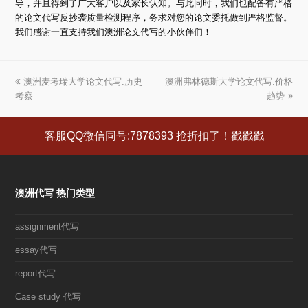
导，并且得到了广大客户以及家长认知。与此同时，我们也配备有严格
的论文代写反抄袭质量检测程序，务求对您的论文委托做到严格监督。
我们感谢一直支持我们澳洲论文代写的小伙伴们！
上
澳洲麦考瑞大学论文代写:历史
澳洲弗林德斯大学论文代写:价格
下
考察
一
一
趋势
篇
篇
文
文
客服QQ微信同号:7878393 抢折扣了！戳戳戳
章:
章:
澳洲代写 热门类型
assignment代写
essay代写
report代写
Case study 代写