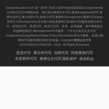
EssayEducation.Com 是一家专门为华人留学生提供英语英文Assignment论
文润色代写文书帮助机构，我们提供澳洲论文代写,澳洲Assignment代写,澳
洲作业代写,澳大利亚代写,新西兰代写,澳洲代写assignment,澳洲代写essay,
新西兰代写assignment,支持澳大利亚及新西兰多地区代写服务如墨尔本代
写，堪培拉代写，悉尼代写，奥克兰代写，等等。友情提醒：请不要随意在
其他网站随意订购Assignment代写服务，十年专注英文论文代写
Assignment,Essay,Report,Paper,Thesis,Dissertation等文书服务。如需订购
澳洲代写服务请联系我们的客服. Copyright
澳洲论文代写
ESSAYEDUCATION INC. 2026 - All Rights Reserved
悉尼代写
墨尔本代写
珀斯代写
阿德莱德代写
布里斯班代写
澳洲论文代写 隐私保护
就业机会