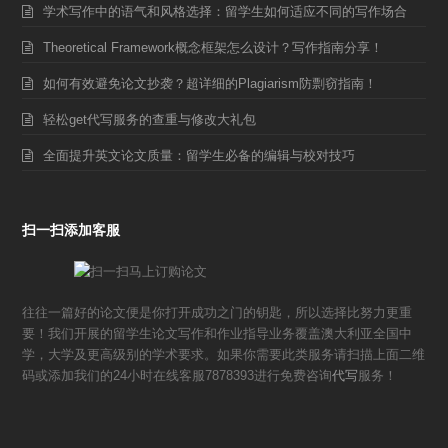
学术写作中的语气和风格选择：留学生如何适应不同的写作场合
Theoretical Framework概念框架怎么设计？写作指南分享！
如何有效避免论文抄袭？超详细的Plagiarism防剽窃指南！
轻松get代写服务的查重与修改大礼包
全面提升英文论文质量：留学生必备的编辑与校对技巧
扫一扫添加客服
往往一篇好的论文便是你打开成功之门的钥匙，所以选择比努力更重
要！我们开展的留学生论文写作和作业指导业务覆盖澳大利亚全国中
学，大学及更高级别的学术要求。如果你需要此类服务请扫描上面二维
码或添加我们的24小时在线客服7878393进行免费咨询
代写
服务！