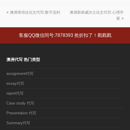
上
澳洲堪培拉论文代写:数字流利
澳洲新南威尔士论文代写:心理学
下
一
一
家
篇
篇
文
文
客服QQ微信同号:7878393 抢折扣了！戳戳戳
章:
章:
澳洲代写 热门类型
assignment代写
essay代写
report代写
Case study 代写
Presentation 代写
Summary代写