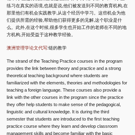
练习在真实的语境,也就是说,他们被发送到不同的教育机构,在
那里他们有机会实践教学,从这个经历中学习。这些机会为他
们提供所需的经验,帮助他们获得更多的见解,这个职业是什
么。此外,在这个时候,很多学生也开始工作的老师在不同的地
方机构,开始受益于这种教学经验。
澳洲管理学论文代写
:链的教学
The strand of the Teaching Practice courses in the program
provides the link between theory and practice and a strong
theoretical teaching background where students are
familiarized with the elements, theories and methodologies for
teaching a foreign language. These courses also provide a
link with the other courses in the program since the practice
they offer help students to make sense of the pedagogical,
linguistic and cultural knowledge. It is during the third
semester that students are introduced to the first teaching
practice course where they learn and develop classroom
management skills and become familiar with the basic