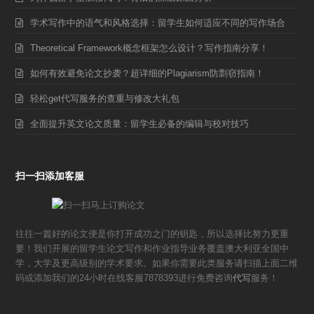
学术写作中的语气和风格选择：留学生如何适应不同的写作场合
Theoretical Framework概念框架怎么设计？写作指南分享！
如何有效避免论文抄袭？超详细的Plagiarism防剽窃指南！
轻松get代写服务的查重与修改大礼包
全面提升英文论文质量：留学生必备的编辑与校对技巧
扫一扫添加客服
往往一篇好的论文便是你打开成功之门的钥匙，所以选择比努力更重
要！我们开展的留学生论文写作和作业指导业务覆盖澳大利亚全国中
学，大学及更高级别的学术要求。如果你需要此类服务请扫描上面二维
码或添加我们的24小时在线客服7878393进行免费咨询
代写
服务！