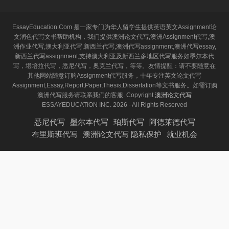
EssayEducation.Com 是一家专门为华人留学生提供英语英文Assignment论
文润色代写文书帮助机构，我们提供澳洲论文代写,澳洲Assignment代写,澳
洲作业代写,澳大利亚代写,新西兰代写,澳洲代写assignment,澳洲代写essay,
新西兰代写assignment,支持澳大利亚及新西兰多地区代写服务如墨尔本代
写，堪培拉代写，悉尼代写，奥克兰代写，等等。友情提醒：请不要随意在
其他网站随意订购Assignment代写服务，十年专注英文论文代写
Assignment,Essay,Report,Paper,Thesis,Dissertation等文书服务。如需订购
澳洲代写服务请联系我们的客服. Copyright
澳洲论文代写
ESSAYEDUCATION INC. 2026 - All Rights Reserved
悉尼代写
墨尔本代写
珀斯代写
阿德莱德代写
布里斯班代写
澳洲论文代写 隐私保护
就业机会