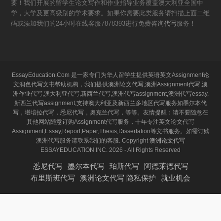
要！我们开展的留学生论文写作和作业指导业务覆盖澳大利亚全国中
学，大学及更高级别的学术要求。如果你需要此类服务请扫描上面二维
码或添加我们的24小时在线客服7878393进行免费咨询
代写
服务！
EssayEducation.Com 是一家专门为华人留学生提供英语英文Assignment论
文润色代写文书帮助机构，我们提供澳洲论文代写,澳洲Assignment代写,澳
洲作业代写,澳大利亚代写,新西兰代写,澳洲代写assignment,澳洲代写essay,
新西兰代写assignment,支持澳大利亚及新西兰多地区代写服务如墨尔本代
写，堪培拉代写，悉尼代写，奥克兰代写，等等。友情提醒：请不要随意在
其他网站随意订购Assignment代写服务，十年专注英文论文代写
Assignment,Essay,Report,Paper,Thesis,Dissertation等文书服务。如需订购
澳洲代写服务请联系我们的客服. Copyright
澳洲论文代写
ESSAYEDUCATION INC. 2026 - All Rights Reserved
悉尼代写
墨尔本代写
珀斯代写
阿德莱德代写
布里斯班代写
澳洲论文代写 隐私保护
就业机会