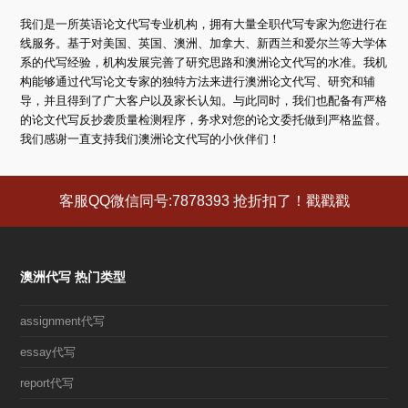
我们是一所英语论文代写专业机构，拥有大量全职代写专家为您进行在
线服务。基于对美国、英国、澳洲、加拿大、新西兰和爱尔兰等大学体
系的代写经验，机构发展完善了研究思路和澳洲论文代写的水准。我机
构能够通过代写论文专家的独特方法来进行澳洲论文代写、研究和辅
导，并且得到了广大客户以及家长认知。与此同时，我们也配备有严格
的论文代写反抄袭质量检测程序，务求对您的论文委托做到严格监督。
我们感谢一直支持我们澳洲论文代写的小伙伴们！
客服QQ微信同号:7878393 抢折扣了！戳戳戳
澳洲代写 热门类型
assignment代写
essay代写
report代写