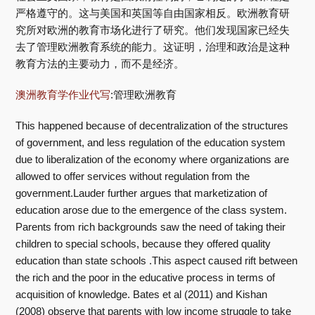
严格遵守的。这与美国和英国等自由国家相反。欧洲教育研
究所对欧洲的教育市场化进行了研究。他们发现国家已经失
去了管理欧洲教育系统的能力。这证明，治理和政治是这种
教育方法的主要动力，而不是经济。
澳洲教育学作业代写
:管理欧洲教育
This happened because of decentralization of the structures
of government, and less regulation of the education system
due to liberalization of the economy where organizations are
allowed to offer services without regulation from the
government.Lauder further argues that marketization of
education arose due to the emergence of the class system.
Parents from rich backgrounds saw the need of taking their
children to special schools, because they offered quality
education than state schools .This aspect caused rift between
the rich and the poor in the educative process in terms of
acquisition of knowledge. Bates et al (2011) and Kishan
(2008) observe that parents with low income struggle to take