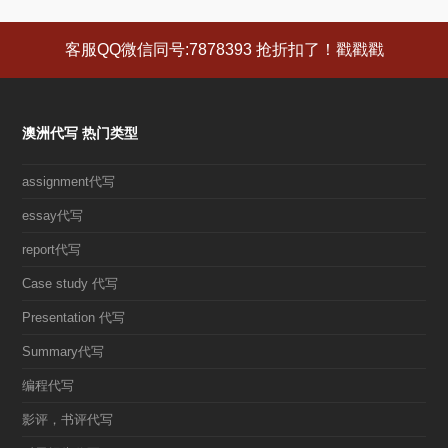
篇
篇
文
文
客服QQ微信同号:7878393 抢折扣了！戳戳戳
章:
章:
澳洲代写 热门类型
assignment代写
essay代写
report代写
Case study 代写
Presentation 代写
Summary代写
编程代写
影评，书评代写