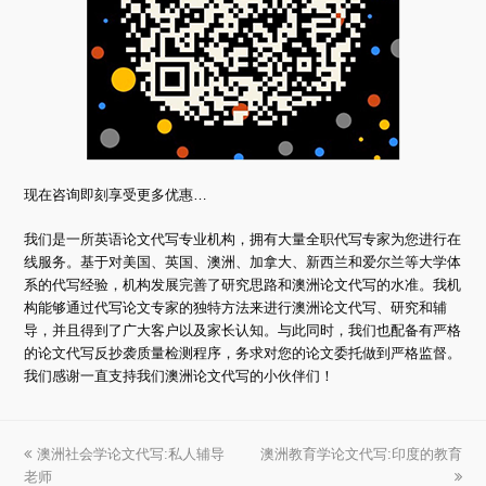
现在咨询即刻享受更多优惠…
我们是一所英语论文代写专业机构，拥有大量全职代写专家为您进行在
线服务。基于对美国、英国、澳洲、加拿大、新西兰和爱尔兰等大学体
系的代写经验，机构发展完善了研究思路和澳洲论文代写的水准。我机
构能够通过代写论文专家的独特方法来进行澳洲论文代写、研究和辅
导，并且得到了广大客户以及家长认知。与此同时，我们也配备有严格
的论文代写反抄袭质量检测程序，务求对您的论文委托做到严格监督。
我们感谢一直支持我们澳洲论文代写的小伙伴们！
上
澳洲社会学论文代写:私人辅导
澳洲教育学论文代写:印度的教育
下
老师
一
一