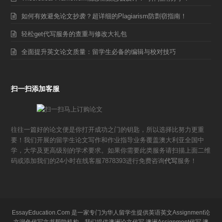
如何有效避免论文抄袭？超详细的Plagiarism防剽窃指南！
轻松get代写服务的查重与修改大礼包
全面提升英文论文质量：留学生必备的编辑与校对技巧
扫一扫添加客服
往往一篇好的论文便是你打开成功之门的钥匙，所以选择比努力更重
要！我们开展的留学生论文写作和作业指导业务覆盖澳大利亚全国中
学，大学及更高级别的学术要求。如果你需要此类服务请扫描上面二维
码或添加我们的24小时在线客服7878393进行免费咨询
代写
服务！
EssayEducation.Com 是一家专门为华人留学生提供英语英文Assignment论