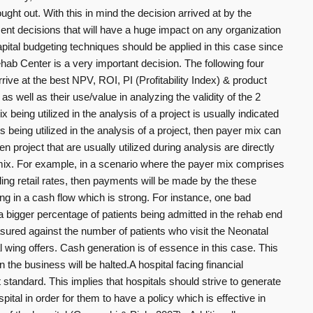
ught out. With this in mind the decision arrived at by the
ment decisions that will have a huge impact on any organization
pital budgeting techniques should be applied in this case since
hab Center is a very important decision. The following four
rive at the best NPV, ROI, PI (Profitability Index) & product
as well as their use/value in analyzing the validity of the 2
 being utilized in the analysis of a project is usually indicated
s being utilized in the analysis of a project, then payer mix can
ven project that are usually utilized during analysis are directly
mix. For example, in a scenario where the payer mix comprises
ng retail rates, then payments will be made by the these
ng in a cash flow which is strong. For instance, one bad
a bigger percentage of patients being admitted in the rehab end
sured against the number of patients who visit the Neonatal
 wing offers. Cash generation is of essence in this case. This
n the business will be halted.A hospital facing financial
ght standard. This implies that hospitals should strive to generate
pital in order for them to have a policy which is effective in