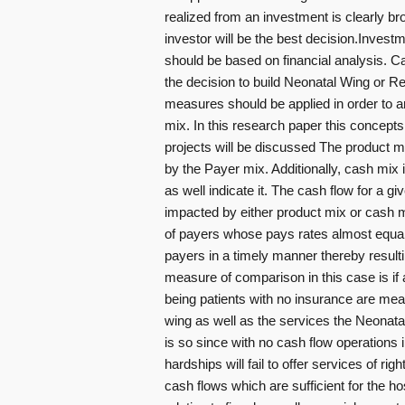
realized from an investment is clearly bro
investor will be the best decision.Invest
should be based on financial analysis. Ca
the decision to build Neonatal Wing or Re
measures should be applied in order to ar
mix. In this research paper this concepts 
projects will be discussed The product mix
by the Payer mix. Additionally, cash mix i
as well indicate it. The cash flow for a gi
impacted by either product mix or cash 
of payers whose pays rates almost equali
payers in a timely manner thereby resulti
measure of comparison in this case is if 
being patients with no insurance are mea
wing as well as the services the Neonatal
is so since with no cash flow operations i
hardships will fail to offer services of ri
cash flows which are sufficient for the hos