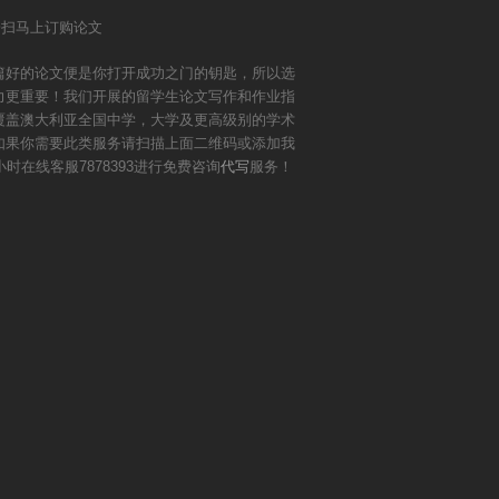
篇好的论文便是你打开成功之门的钥匙，所以选
力更重要！我们开展的留学生论文写作和作业指
覆盖澳大利亚全国中学，大学及更高级别的学术
如果你需要此类服务请扫描上面二维码或添加我
小时在线客服7878393进行免费咨询
代写
服务！