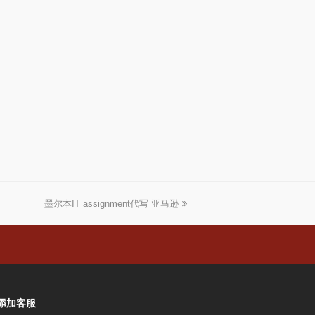
墨尔本IT assignment代写 亚马逊
下
一
篇
文
章:
添加客服