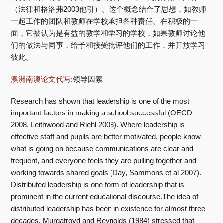
（法律和格洛弗2003他引）。这个概念结合了思想，如教师
一起工作的团队和教师在学校承担各种责任。在积极的一
面，它被认为是有益的教学和学习的学校，如果教师讨论他
们的做法与同事，给予和接受批评他们的工作，并开放学习
彼此。
澳洲南澳论文代写
:领导因素
Research has shown that leadership is one of the most
important factors in making a school successful (OECD
2008, Leithwood and Riehl 2003). Where leadership is
effective staff and pupils are better motivated, people know
what is going on because communications are clear and
frequent, and everyone feels they are pulling together and
working towards shared goals (Day, Sammons et al 2007).
Distributed leadership is one form of leadership that is
prominent in the current educational discourse.The idea of
distributed leadership has been in existence for almost three
decades. Murgatroyd and Reynolds (1984) stressed that