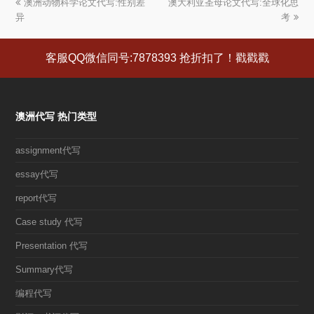
上
澳洲动物科学论文代写:性别差
澳大利亚圣母论文代写:全球化思
下
异
一
一
考
篇
篇
文
文
客服QQ微信同号:7878393 抢折扣了！戳戳戳
章:
章:
澳洲代写 热门类型
assignment代写
essay代写
report代写
Case study 代写
Presentation 代写
Summary代写
编程代写