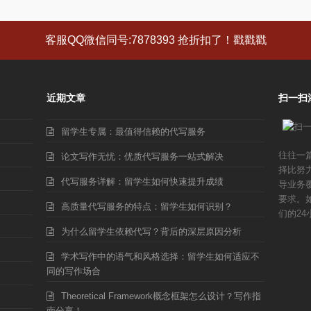
客服QQ微信同号:7878393 抢折扣了！戳戳戳
近期文章
扫一扫
留学生专属：最值得信赖的代写服务
往往一
论文写作无忧：优质代写服务一站式解决
择比努
代写服务详解：留学生如何快速提升成绩
导业务
要求。
高质量代写服务的特点：留学生如何识别？
们的24
为什么留学生依赖代写？背后的深层原因分析
学术写作中的语气和风格选择：留学生如何适应不
同的写作场合
Theoretical Framework概念框架怎么设计？写作指
南分享！