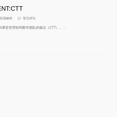
T:CTT
段落解析
暂无评论
课堂管理协同教学团队的做法（CTT）。…