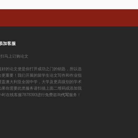
添加客服
篇好的论文便是你打开成功之门的钥匙，所以选
力更重要！我们开展的留学生论文写作和作业指
覆盖澳大利亚全国中学，大学及更高级别的学术
如果你需要此类服务请扫描上面二维码或添加我
小时在线客服7878393进行免费咨询
代写
服务！