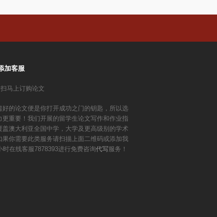
添加客服
篇好的论文便是你打开成功之门的钥匙，所以选
力更重要！我们开展的留学生论文写作和作业指
覆盖澳大利亚全国中学，大学及更高级别的学术
如果你需要此类服务请扫描上面二维码或添加我
小时在线客服7878393进行免费咨询
代写
服务！