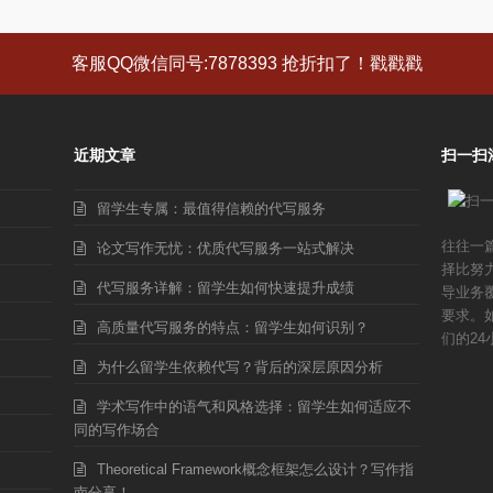
客服QQ微信同号:7878393 抢折扣了！戳戳戳
近期文章
扫一扫
留学生专属：最值得信赖的代写服务
往往一
论文写作无忧：优质代写服务一站式解决
择比努
代写服务详解：留学生如何快速提升成绩
导业务
要求。
高质量代写服务的特点：留学生如何识别？
们的24
为什么留学生依赖代写？背后的深层原因分析
学术写作中的语气和风格选择：留学生如何适应不
同的写作场合
Theoretical Framework概念框架怎么设计？写作指
南分享！