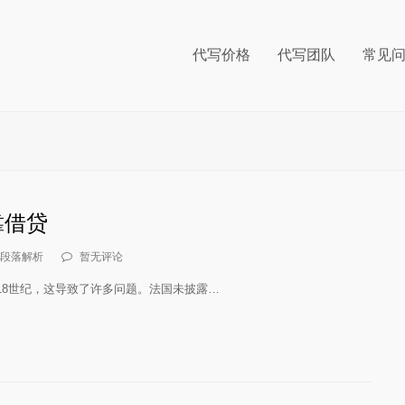
代写价格
代写团队
常见
靠借贷
段落解析
暂无评论
18世纪，这导致了许多问题。法国未披露…