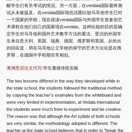
醒学生们有关考试的情况。另一方面，在verdala国际最终测
试从未被提及。在verdala国际我也试图比较马耳他学生已对
一个国家的学校，现在就读verdala国际与外国学生曾参加艺
术课程在他们自己的国家现在verdala。这种比较的目的是确
定学生对马耳他和国外艺术教学方法的看法。受访的外国学
生来自意大利、美国、瑞典、德国、俄罗斯和英国。从给出
的回应是，用在马耳他公立学校的保守的艺术方法论是在俄
罗斯，在德国中学初期非常相似。
澳洲悉尼论文代写
:学生遵循传统实验
The two lessons differed in the way they developed while in
the state school, the students followed the traditional method
by copying the teacher’s examples from the whiteboard and
were very limited in experimentation, at Vedala international
the students were much freer to experiment and be creative.
The reason was that although the Art syllabi of both schools
are very similar, the methodology adopted is different. The
teacher at the state school believes that in order to “break the