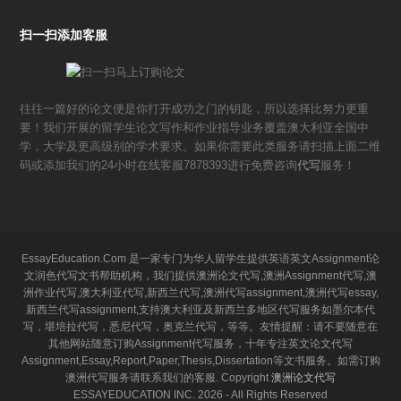
扫一扫添加客服
往往一篇好的论文便是你打开成功之门的钥匙，所以选择比努力更重
要！我们开展的留学生论文写作和作业指导业务覆盖澳大利亚全国中
学，大学及更高级别的学术要求。如果你需要此类服务请扫描上面二维
码或添加我们的24小时在线客服7878393进行免费咨询
代写
服务！
EssayEducation.Com 是一家专门为华人留学生提供英语英文Assignment论
文润色代写文书帮助机构，我们提供澳洲论文代写,澳洲Assignment代写,澳
洲作业代写,澳大利亚代写,新西兰代写,澳洲代写assignment,澳洲代写essay,
新西兰代写assignment,支持澳大利亚及新西兰多地区代写服务如墨尔本代
写，堪培拉代写，悉尼代写，奥克兰代写，等等。友情提醒：请不要随意在
其他网站随意订购Assignment代写服务，十年专注英文论文代写
Assignment,Essay,Report,Paper,Thesis,Dissertation等文书服务。如需订购
澳洲代写服务请联系我们的客服. Copyright
澳洲论文代写
ESSAYEDUCATION INC. 2026 - All Rights Reserved