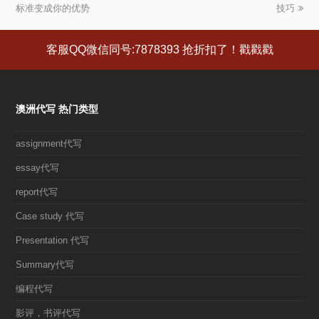
标准变成你的优势
一
一
技巧
篇
篇
文
文
客服QQ微信同号:7878393 抢折扣了！戳戳戳
章:
章:
澳洲代写 热门类型
assignment代写
essay代写
report代写
Case study 代写
Presentation 代写
Summary代写
编程代写
影评，书评代写