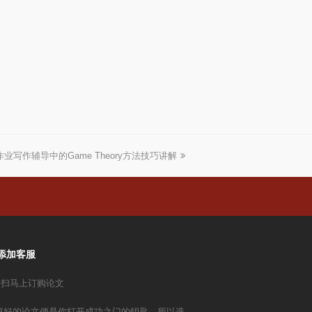
业写作辅导中的Game Theory方法技巧讲解
添加客服
篇好的论文便是你打开成功之门的钥匙，所以选