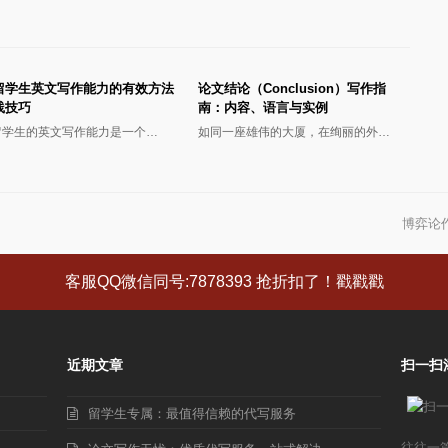
留学生英文写作能力的有效方法
论文结论（Conclusion）写作指
践技巧
南：内容、语言与实例
留学生的英文写作能力是一个…
如同一座雄伟的大厦，在绚丽的外…
博弈论作
下
一
篇
客服QQ微信同号:7878393 抢折扣了！戳戳戳
文
章:
近期文章
扫一扫
留学生专属：最值得信赖的代写服务
往往一