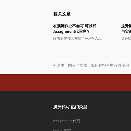
相关文章
在澳洲作业不会写 可以找
提升
Assignment代写吗？
与实
眼看着老师又布置了一堆的Ass…
提升
上
清单、图表与插图：如何在报告中有效使用
一
篇
文
章:
澳洲代写 热门类型
assignment代写
essay代写