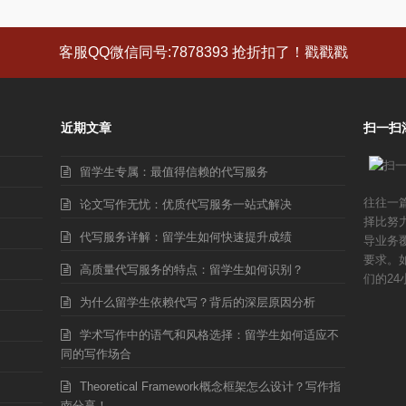
客服QQ微信同号:7878393 抢折扣了！戳戳戳
近期文章
扫一扫
留学生专属：最值得信赖的代写服务
往往一
论文写作无忧：优质代写服务一站式解决
择比努
代写服务详解：留学生如何快速提升成绩
导业务
要求。
高质量代写服务的特点：留学生如何识别？
们的24
为什么留学生依赖代写？背后的深层原因分析
学术写作中的语气和风格选择：留学生如何适应不
同的写作场合
Theoretical Framework概念框架怎么设计？写作指
南分享！