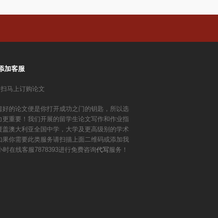
添加客服
篇好的论文便是你打开成功之门的钥匙，所以选
力更重要！我们开展的留学生论文写作和作业指
覆盖澳大利亚全国中学，大学及更高级别的学术
如果你需要此类服务请扫描上面二维码或添加我
小时在线客服7878393进行免费咨询
代写
服务！