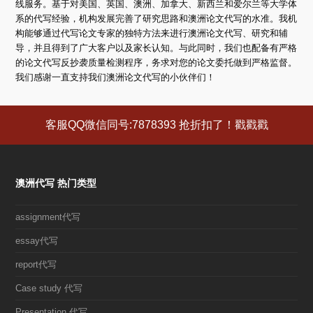
线服务。基于对美国、英国、澳洲、加拿大、新西兰和爱尔兰等大学体
系的代写经验，机构发展完善了研究思路和澳洲论文代写的水准。我机
构能够通过代写论文专家的独特方法来进行澳洲论文代写、研究和辅
导，并且得到了广大客户以及家长认知。与此同时，我们也配备有严格
的论文代写反抄袭质量检测程序，务求对您的论文委托做到严格监督。
我们感谢一直支持我们澳洲论文代写的小伙伴们！
客服QQ微信同号:7878393 抢折扣了！戳戳戳
澳洲代写 热门类型
assignment代写
essay代写
report代写
Case study 代写
Presentation 代写