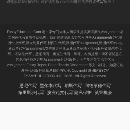
码或添加我们的24小时在线客服7878393进行免费咨询
代写
服务！
EssayEducation.Com 是一家专门为华人留学生提供英语英文Assignment论
文润色代写文书帮助机构，我们提供澳洲论文代写,澳洲Assignment代写,澳
洲作业代写,澳大利亚代写,新西兰代写,澳洲代写assignment,澳洲代写essay,
新西兰代写assignment,支持澳大利亚及新西兰多地区代写服务如墨尔本代
写，堪培拉代写，悉尼代写，奥克兰代写，等等。友情提醒：请不要随意在
其他网站随意订购Assignment代写服务，十年专注英文论文代写
Assignment,Essay,Report,Paper,Thesis,Dissertation等文书服务。如需订购
澳洲代写服务请联系我们的客服. Copyright
澳洲论文代写
ESSAYEDUCATION INC. 2026 - All Rights Reserved
悉尼代写
墨尔本代写
珀斯代写
阿德莱德代写
布里斯班代写
澳洲论文代写 隐私保护
就业机会