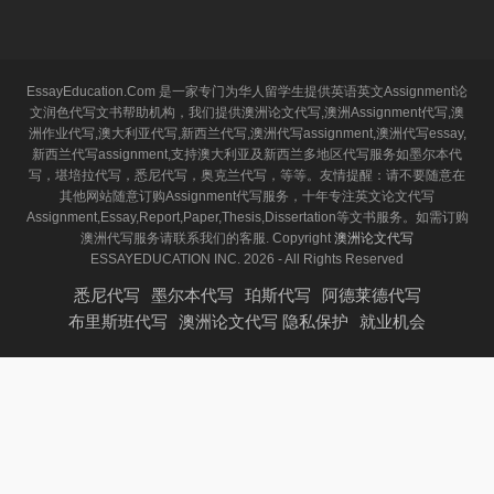
EssayEducation.Com 是一家专门为华人留学生提供英语英文Assignment论
文润色代写文书帮助机构，我们提供澳洲论文代写,澳洲Assignment代写,澳
洲作业代写,澳大利亚代写,新西兰代写,澳洲代写assignment,澳洲代写essay,
新西兰代写assignment,支持澳大利亚及新西兰多地区代写服务如墨尔本代
写，堪培拉代写，悉尼代写，奥克兰代写，等等。友情提醒：请不要随意在
其他网站随意订购Assignment代写服务，十年专注英文论文代写
Assignment,Essay,Report,Paper,Thesis,Dissertation等文书服务。如需订购
澳洲代写服务请联系我们的客服. Copyright
澳洲论文代写
ESSAYEDUCATION INC. 2026 - All Rights Reserved
悉尼代写
墨尔本代写
珀斯代写
阿德莱德代写
布里斯班代写
澳洲论文代写 隐私保护
就业机会