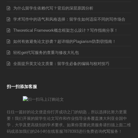
为什么留学生依赖代写？背后的深层原因分析
学术写作中的语气和风格选择：留学生如何适应不同的写作场合
Theoretical Framework概念框架怎么设计？写作指南分享！
如何有效避免论文抄袭？超详细的Plagiarism防剽窃指南！
轻松get代写服务的查重与修改大礼包
全面提升英文论文质量：留学生必备的编辑与校对技巧
扫一扫添加客服
往往一篇好的论文便是你打开成功之门的钥匙，所以选择比努力更重
要！我们开展的留学生论文写作和作业指导业务覆盖澳大利亚全国中
学，大学及更高级别的学术要求。如果你需要此类服务请扫描上面二维
码或添加我们的24小时在线客服7878393进行免费咨询
代写
服务！