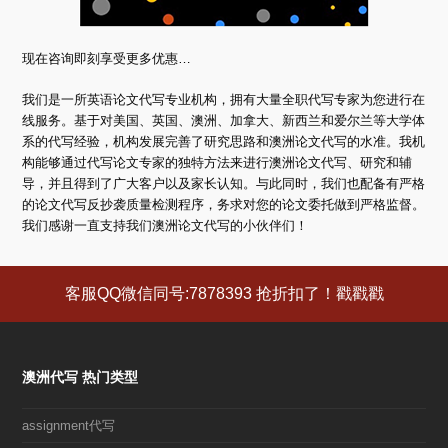
现在咨询即刻享受更多优惠…
我们是一所英语论文代写专业机构，拥有大量全职代写专家为您进行在
线服务。基于对美国、英国、澳洲、加拿大、新西兰和爱尔兰等大学体
系的代写经验，机构发展完善了研究思路和澳洲论文代写的水准。我机
构能够通过代写论文专家的独特方法来进行澳洲论文代写、研究和辅
导，并且得到了广大客户以及家长认知。与此同时，我们也配备有严格
的论文代写反抄袭质量检测程序，务求对您的论文委托做到严格监督。
我们感谢一直支持我们澳洲论文代写的小伙伴们！
客服QQ微信同号:7878393 抢折扣了！戳戳戳
澳洲代写 热门类型
assignment代写