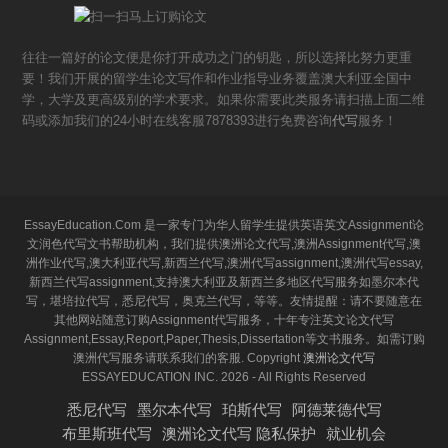
往往一篇好的论文便是你打开成功之门的钥匙，所以选择比努力更重
要！我们开展的留学生论文写作和作业指导业务覆盖澳大利亚全国中
学，大学及更高级别的学术要求。如果你需要此类服务请扫描上面二维
码或添加我们的24小时在线客服7878393进行免费咨询
代写
服务！
EssayEducation.Com 是一家专门为华人留学生提供英语英文Assignment论
文润色代写文书帮助机构，我们提供澳洲论文代写,澳洲Assignment代写,澳
洲作业代写,澳大利亚代写,新西兰代写,澳洲代写assignment,澳洲代写essay,
新西兰代写assignment,支持澳大利亚及新西兰多地区代写服务如墨尔本代
写，堪培拉代写，悉尼代写，奥克兰代写，等等。友情提醒：请不要随意在
其他网站随意订购Assignment代写服务，十年专注英文论文代写
Assignment,Essay,Report,Paper,Thesis,Dissertation等文书服务。如需订购
澳洲代写服务请联系我们的客服. Copyright
澳洲论文代写
ESSAYEDUCATION INC. 2026 - All Rights Reserved
悉尼代写
墨尔本代写
珀斯代写
阿德莱德代写
布里斯班代写
澳洲论文代写 隐私保护
就业机会