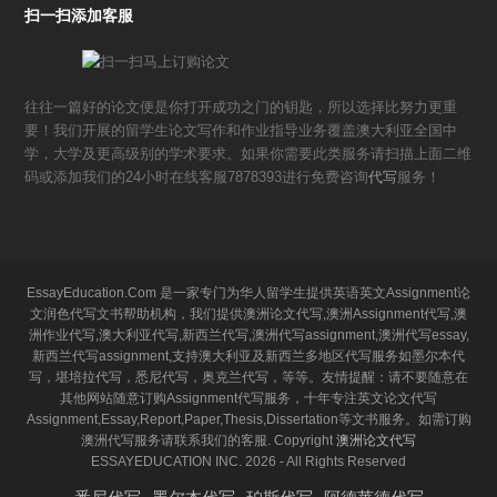
扫一扫添加客服
往往一篇好的论文便是你打开成功之门的钥匙，所以选择比努力更重
要！我们开展的留学生论文写作和作业指导业务覆盖澳大利亚全国中
学，大学及更高级别的学术要求。如果你需要此类服务请扫描上面二维
码或添加我们的24小时在线客服7878393进行免费咨询
代写
服务！
EssayEducation.Com 是一家专门为华人留学生提供英语英文Assignment论
文润色代写文书帮助机构，我们提供澳洲论文代写,澳洲Assignment代写,澳
洲作业代写,澳大利亚代写,新西兰代写,澳洲代写assignment,澳洲代写essay,
新西兰代写assignment,支持澳大利亚及新西兰多地区代写服务如墨尔本代
写，堪培拉代写，悉尼代写，奥克兰代写，等等。友情提醒：请不要随意在
其他网站随意订购Assignment代写服务，十年专注英文论文代写
Assignment,Essay,Report,Paper,Thesis,Dissertation等文书服务。如需订购
澳洲代写服务请联系我们的客服. Copyright
澳洲论文代写
ESSAYEDUCATION INC. 2026 - All Rights Reserved