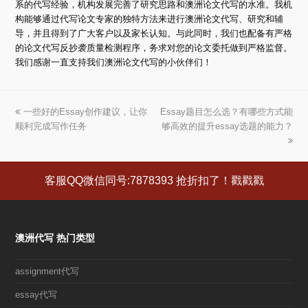
系的代写经验，机构发展完善了研究思路和澳洲论文代写的水准。我机
构能够通过代写论文专家的独特方法来进行澳洲论文代写、研究和辅
导，并且得到了广大客户以及家长认知。与此同时，我们也配备有严格
的论文代写反抄袭质量检测程序，务求对您的论文委托做到严格监督。
我们感谢一直支持我们澳洲论文代写的小伙伴们！
上
一些好的Essay创作建议，让你
Essay题目怎么选？有哪些方式能
下
顺利完成写作任务
一
够高效的提升essay选题的能力？
一
篇
篇
文
文
章:
章:
客服QQ微信同号:7878393 抢折扣了！戳戳戳
澳洲代写 热门类型
assignment代写
essay代写