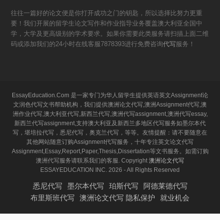
往往一篇好的论文便是你打开成功之门的钥匙，所以选择比努力更重
要！我们开展的留学生论文写作和作业指导业务覆盖澳大利亚全国中
学，大学及更高级别的学术要求。如果你需要此类服务请扫描上面二维
码或添加我们的24小时在线客服7878393进行免费咨询
代写
服务！
EssayEducation.Com 是一家专门为华人留学生提供英语英文Assignment论
文润色代写文书帮助机构，我们提供澳洲论文代写,澳洲Assignment代写,澳
洲作业代写,澳大利亚代写,新西兰代写,澳洲代写assignment,澳洲代写essay,
新西兰代写assignment,支持澳大利亚及新西兰多地区代写服务如墨尔本代
写，堪培拉代写，悉尼代写，奥克兰代写，等等。友情提醒：请不要随意在
其他网站随意订购Assignment代写服务，十年专注英文论文代写
Assignment,Essay,Report,Paper,Thesis,Dissertation等文书服务。如需订购
澳洲代写服务请联系我们的客服. Copyright
澳洲论文代写
ESSAYEDUCATION INC. 2026 - All Rights Reserved
悉尼代写
墨尔本代写
珀斯代写
阿德莱德代写
布里斯班代写
澳洲论文代写 隐私保护
就业机会