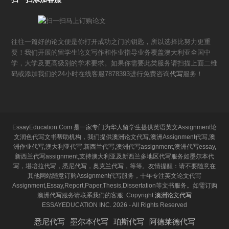
往往一篇好的论文便是你打开成功之门的钥匙，所以选择比努力更重
要！我们开展的留学生论文写作和作业指导业务覆盖澳大利亚全国中
学，大学及更高级别的学术要求。如果你需要此类服务请扫描上面二维
码或添加我们的24小时在线客服7878393进行免费咨询
代写
服务！
EssayEducation.Com 是一家专门为华人留学生提供英语英文Assignment论
文润色代写文书帮助机构，我们提供澳洲论文代写,澳洲Assignment代写,澳
洲作业代写,澳大利亚代写,新西兰代写,澳洲代写assignment,澳洲代写essay,
新西兰代写assignment,支持澳大利亚及新西兰多地区代写服务如墨尔本代
写，堪培拉代写，悉尼代写，奥克兰代写，等等。友情提醒：请不要随意在
其他网站随意订购Assignment代写服务，十年专注英文论文代写
Assignment,Essay,Report,Paper,Thesis,Dissertation等文书服务。如需订购
澳洲代写服务请联系我们的客服. Copyright
澳洲论文代写
ESSAYEDUCATION INC. 2026 - All Rights Reserved
悉尼代写
墨尔本代写
珀斯代写
阿德莱德代写