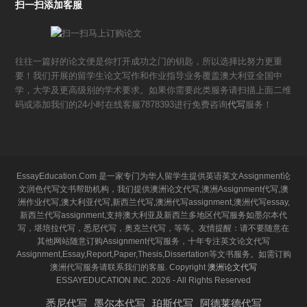
扫一扫添加客服
往往一篇好的论文便是你打开成功之门的钥匙，所以选择比努力更重
要！我们开展的留学生论文写作和作业指导业务覆盖澳大利亚全国中
学，大学及更高级别的学术要求。如果你需要此类服务请扫描上面二维
码或添加我们的24小时在线客服7878393进行免费咨询
代写
服务！
EssayEducation.Com 是一家专门为华人留学生提供英语英文Assignment论
文润色代写文书帮助机构，我们提供澳洲论文代写,澳洲Assignment代写,澳
洲作业代写,澳大利亚代写,新西兰代写,澳洲代写assignment,澳洲代写essay,
新西兰代写assignment,支持澳大利亚及新西兰多地区代写服务如墨尔本代
写，堪培拉代写，悉尼代写，奥克兰代写，等等。友情提醒：请不要随意在
其他网站随意订购Assignment代写服务，十年专注英文论文代写
Assignment,Essay,Report,Paper,Thesis,Dissertation等文书服务。如需订购
澳洲代写服务请联系我们的客服. Copyright
澳洲论文代写
ESSAYEDUCATION INC. 2026 - All Rights Reserved
悉尼代写
墨尔本代写
珀斯代写
阿德莱德代写