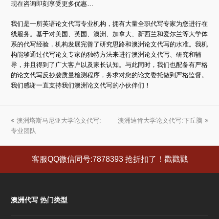
现在咨询即刻享受更多优惠…
我们是一所英语论文代写专业机构，拥有大量全职代写专家为您进行在
线服务。基于对美国、英国、澳洲、加拿大、新西兰和爱尔兰等大学体
系的代写经验，机构发展完善了研究思路和澳洲论文代写的水准。我机
构能够通过代写论文专家的独特方法来进行澳洲论文代写、研究和辅
导，并且得到了广大客户以及家长认知。与此同时，我们也配备有严格
的论文代写反抄袭质量检测程序，务求对您的论文委托做到严格监督。
我们感谢一直支持我们澳洲论文代写的小伙伴们！
上
澳洲塔斯马尼亚大学论文代写:
澳洲迪肯大学论文代写:下丘脑
下
专业团队
一
一
篇
篇
文
文
客服QQ微信同号:7878393 抢折扣了！戳戳戳
章:
章:
澳洲代写 热门类型